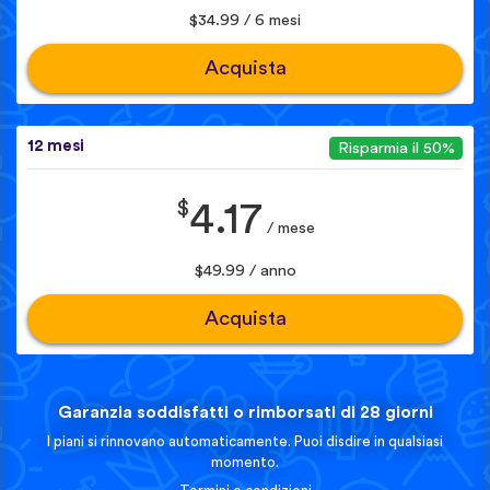
$34.99 / 6 mesi
Acquista
12 mesi
Risparmia il 50%
$
4.17
/ mese
$49.99 / anno
Acquista
Garanzia soddisfatti o rimborsati di 28 giorni
I piani si rinnovano automaticamente. Puoi disdire in qualsiasi
momento.