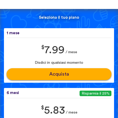
Seleziona il tuo piano
1 mese
$
7.99
/ mese
Disdici in qualsiasi momento
Acquista
6 mesi
Risparmia il 25%
$
5.83
/ mese