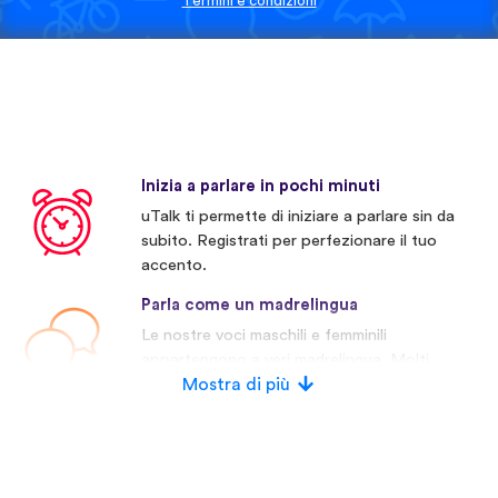
Termini e condizioni
Inizia a parlare in pochi minuti
uTalk ti permette di iniziare a parlare sin da
subito. Registrati per perfezionare il tuo
accento.
Parla come un madrelingua
Le nostre voci maschili e femminili
appartengono a veri madrelingua. Molti
concorrenti invece usano voci artificiali.
Mostra di più