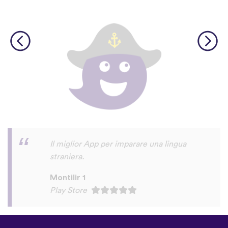
molto interattiva, piacevole, didattica!
italo usai
Play Store
©
uTalk
2026 - Creato a Londra
con amore
Termini e Condizioni
|