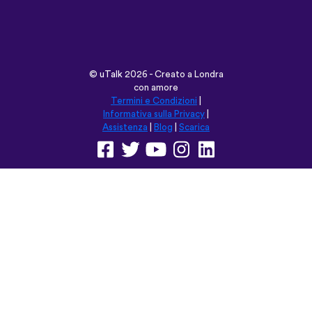
Informativa sulla Privacy
|
Assistenza
|
Blog
|
Scarica
Naviga su questo sito in:
English
Français
Deutsch
(British)
Español
Italiano
Русский
Nederlands
Svenska
Norsk
Dansk
Suomi
Magyar
Ελληνικά
Türkçe
עברית
中文
日本語
Čeština
Slovenčina
Български
Polski
Română
فارسی
Bahasa
(ایران)
Indonesia
ไทย
Tiếng
한국어
Việt
Português
Українська
العربية
do Brasil
الرسمية
الحديثة