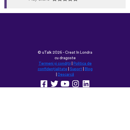
©
uTalk
2026 - Creat în Londra
cu dragoste
Termeni și condiții
|
Politica de
confidențialitate
|
Suport
|
Blog
|
Descarcă
Navighează pe acest site în:
English
Français
Deutsch
(British)
Español
Italiano
Русский
Nederlands
Svenska
Norsk