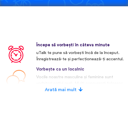
Începe să vorbești în câteva minute
uTalk te pune să vorbești încă de la început.
Înregistrează-te și perfecționează-ți accentul.
Vorbește ca un localnic
Vocile noastre masculine și feminine sunt
vorbitori nativi reali. Mulți concurenți folosesc
voci artificiale.
Arată mai mult