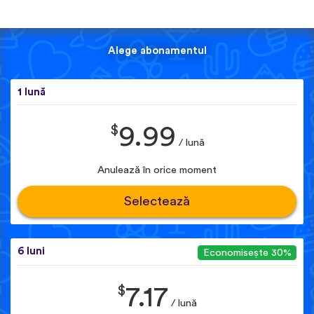
Alege abonamentul
1 lună
$
9.99
/ lună
Anulează în orice moment
Selectează
6 luni
Economisește 30%
$
7.17
/ lună