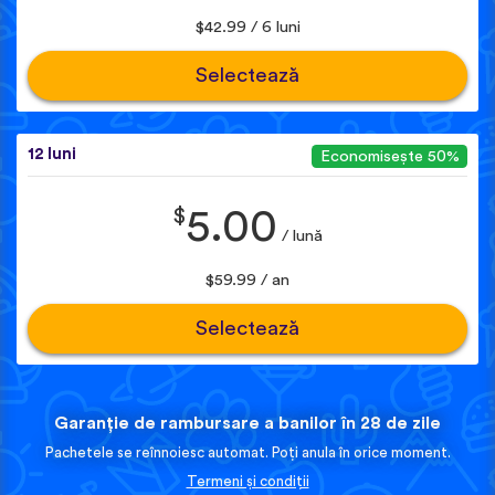
$42.99 / 6 luni
Selectează
12 luni
Economisește 50%
$
5.00
/ lună
$59.99 / an
Selectează
Garanție de rambursare a banilor în 28 de zile
Pachetele se reînnoiesc automat. Poți anula în orice moment.
Termeni și condiții