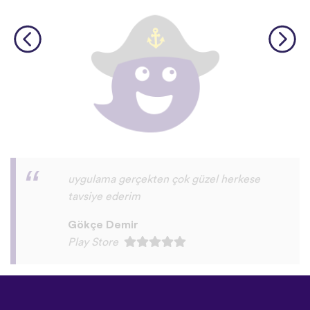
kesinlikle yüklemelisiniz çok güzel Bi
uygulama
Ayşe orğun
Play Store
©
uTalk
2026 - Made in London
with love
Şartlar ve Koşullar
|
Gizlilik