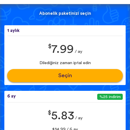
Abonelik paketinizi seçin
1 aylık
$
7.99
/ ay
Dilediğiniz zaman iptal edin
Seçin
6 ay
%25 indirim
$
5.83
/ ay
$34.99 / 6 ay