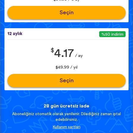
Seçin
12 aylık
%50 indirim
$
4.17
/ ay
$49.99 / yıl
Seçin
28 gün ücretsiz iade
Aboneliğiniz otomatik olarak yenilenir. Dilediğiniz zaman iptal
edebilirsiniz.
Kullanım şartları