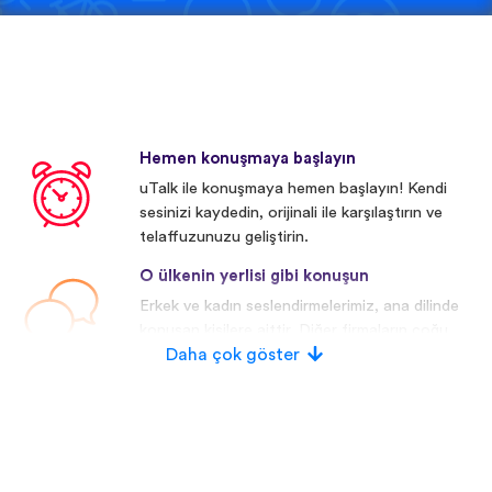
Hemen konuşmaya başlayın
uTalk ile konuşmaya hemen başlayın! Kendi
sesinizi kaydedin, orijinali ile karşılaştırın ve
telaffuzunuzu geliştirin.
O ülkenin yerlisi gibi konuşun
Erkek ve kadın seslendirmelerimiz, ana dilinde
konuşan kişilere aittir. Diğer firmaların çoğu
yapay/dijital seslendirmeler kullanmaktadır.
Daha çok göster