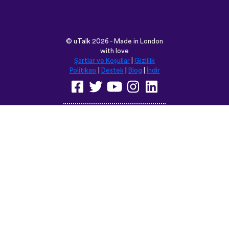
Politikası
|
Destek
|
Blog
|
İndir
Bu siteyi aşağıdaki dillere
çevirebilirsiniz:
English
Français
Deutsch
(British)
Español
Italiano
Русский
Nederlands
Svenska
Norsk
Dansk
Suomi
Magyar
Ελληνικά
Türkçe
עברית
中文
日本語
Čeština
Slovenčina
Български
Polski
Română
فارسی
Bahasa
(ایران)
Indonesia
ไทย
Tiếng
한국어
Việt
Português
Українська
العربية
do Brasil
الرسمية
الحديثة