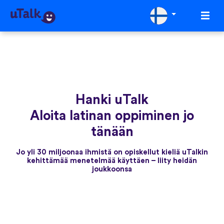
Hanki uTalk
Aloita latinan oppiminen jo
tänään
Jo yli 30 miljoonaa ihmistä on opiskellut kieliä uTalkin
kehittämää menetelmää käyttäen – liity heidän
joukkoonsa