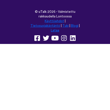
©
uTalk
2026 - Valmistettu
rakkaudella Lontoossa
Käyttöehdot
|
Tietosuojakäytäntö
|
Tuki
|
Blogi
|
Lataa
Selaa tätä sivustoa kielellä:
English
Français
Deutsch
(British)
Español
Italiano
Русский
Nederlands
Svenska
Norsk
Dansk
Suomi
Magyar
Ελληνικά
Türkçe
עברית
中文
日本語
Čeština
Slovenčina
Български
Polski
Română
فارسی
Bahasa
(ایران)
Indonesia
ไทย
Tiếng
한국어