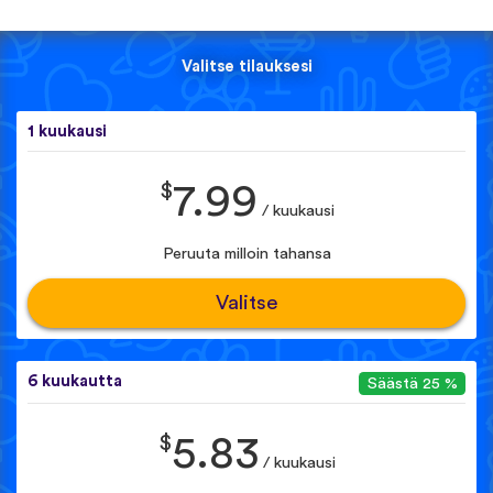
Valitse tilauksesi
1 kuukausi
$
7.99
/ kuukausi
Peruuta milloin tahansa
Valitse
6 kuukautta
Säästä 25 %
$
5.83
/ kuukausi