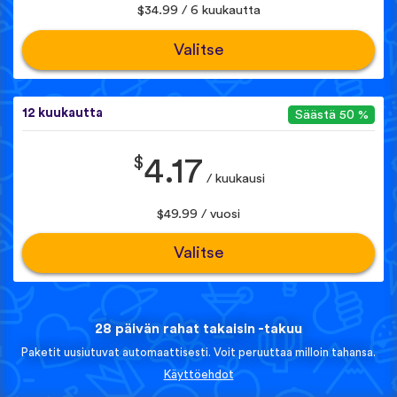
$34.99 / 6 kuukautta
Valitse
12 kuukautta
Säästä 50 %
$
4.17
/ kuukausi
$49.99 / vuosi
Valitse
28 päivän rahat takaisin -takuu
Paketit uusiutuvat automaattisesti. Voit peruuttaa milloin tahansa.
Käyttöehdot