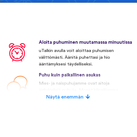
Aloita puhuminen muutamassa minuutissa
uTalkin avulla voit aloittaa puhumisen
välittömästi. Äänitä puhettasi ja hio
ääntämyksesi täydelliseksi.
Puhu kuin paikallinen asukas
Mies- ja naispuhujamme ovat aitoja
äidinkielisiä puhujia. Monet kilpailijamme
käyttävät keinotekoista puhetta.
Näytä enemmän