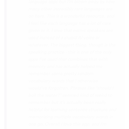
the phrase was spoken by both male and
female speakers, as I sometimes struggle
with hearing/understanding low register
voices. Although it can be a little
disconcerting hearing the recordings of
your own voice (nobody likes the sound of
their own voice), it is really helpful to hear
it played back-to-back with the fluent
pronunciation for comparison and self
critique. I think I'm going to have fun with
this app and look forward to learning a
little (or a lot) of Turkish before my holiday
next summer.
Delilah64
App Store