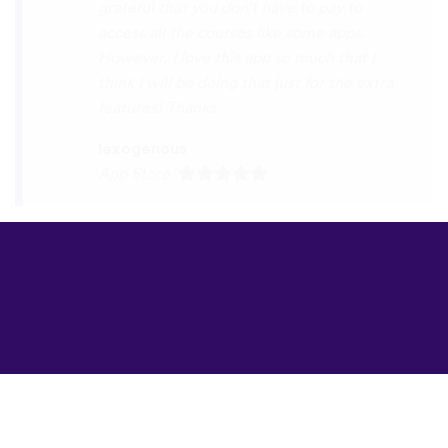
©
uTalk
2026 -
Londonda sevgi ilə
hazırlanıb
Şərtlər və Qaydalar
|
Məxfilik Siyasəti
|
Dəstək
|
Bloq
|
Yüklə
Saytı burada açın:
English
Français
Deutsch
(British)
Español
Italiano
Русский
Nederlands
Svenska
Norsk