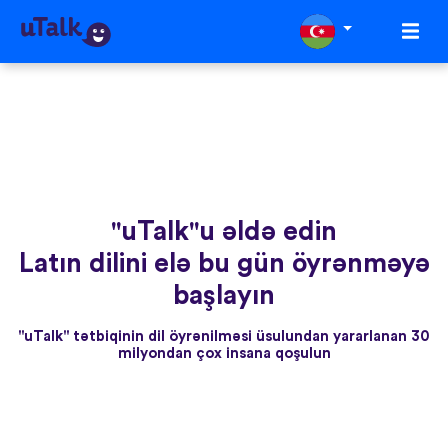
"uTalk"u əldə edin
Latın dilini elə bu gün öyrənməyə
başlayın
"uTalk" tətbiqinin dil öyrənilməsi üsulundan yararlanan 30
milyondan çox insana qoşulun