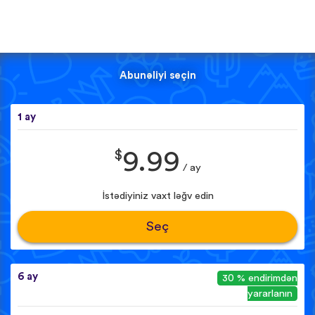
Abunəliyi seçin
1 ay
$
9.99
/ ay
İstədiyiniz vaxt ləğv edin
Seç
6 ay
30 % endirimdən
yararlanın