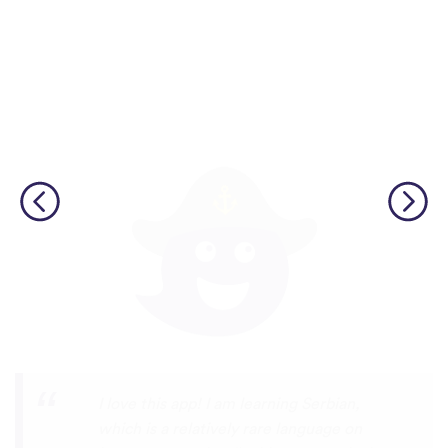
Although I only downloaded the app today,
I'm liking what I have seen, so far. I have
been playing around with it to try to learn
the format and how to navigate around
the app and have found it to be really user
friendly. When listening to the fluent
speakers' pronunciation, I really liked that