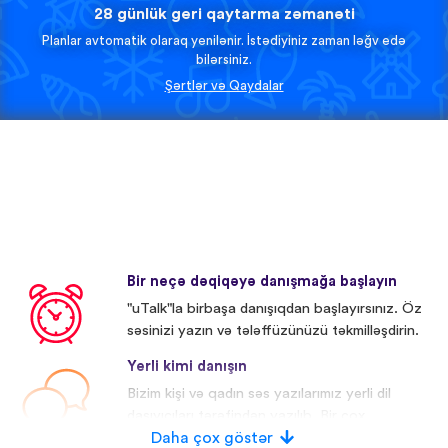
28 günlük geri qaytarma zəmanəti
Planlar avtomatik olaraq yenilənir. İstədiyiniz zaman ləğv edə
bilərsiniz.
Şərtlər və Qaydalar
Bir neçə dəqiqəyə danışmağa başlayın
"uTalk"la birbaşa danışıqdan başlayırsınız. Öz
səsinizi yazın və tələffüzünüzü təkmilləşdirin.
Yerli kimi danışın
Bizim kişi və qadın səs yazılarımız yerli dil
daşıyıcıları tərəfindən yazılıb. Bir çox
iştirakçıların səsi redaktə olunub.
Daha çox göstər