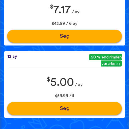
$
7.17
/ ay
$42.99 / 6 ay
Seç
12 ay
50 % endirimdən
yararlanın
$
5.00
/ ay
$59.99 / il
Seç