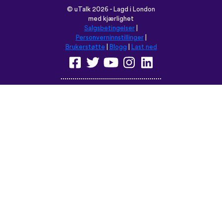
©
uTalk
2026 - Lagd i London
med kjærlighet
Salgsbetingelser
|
Personverninnstillinger
|
Brukerstøtte
|
Blogg
|
Last ned
Les denne nettsiden på:
English
Français
Deutsch
(British)
Español
Italiano
Русский
Nederlands
Svenska
Norsk
Dansk
Suomi
Magyar
Ελληνικά
Türkçe
עברית
中文
日本語
Čeština
Slovenčina
Български
Polski
Română
فارسی
Bahasa
(ایران)
Indonesia
ไทย
Tiếng
한국어
Việt