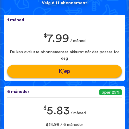
Velg ditt abonnement
1 måned
$
7.99
/ måned
Du kan avslutte abonnementet akkurat når det passer for
deg
Kjøp
6 måneder
Spar 25%
$
5.83
/ måned
$34.99 / 6 måneder