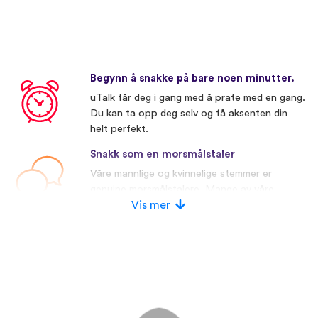
Begynn å snakke på bare noen minutter.
uTalk får deg i gang med å prate med en gang.
Du kan ta opp deg selv og få aksenten din
helt perfekt.
Snakk som en morsmålstaler
Våre mannlige og kvinnelige stemmer er
genuine morsmålstalere. Mange av våre
konkurrenter bruker kunstige stemmer.
Vis mer