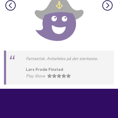
Fantastisk. Anbefales på det sterkeste.
Lars Frode Finstad
Play Store