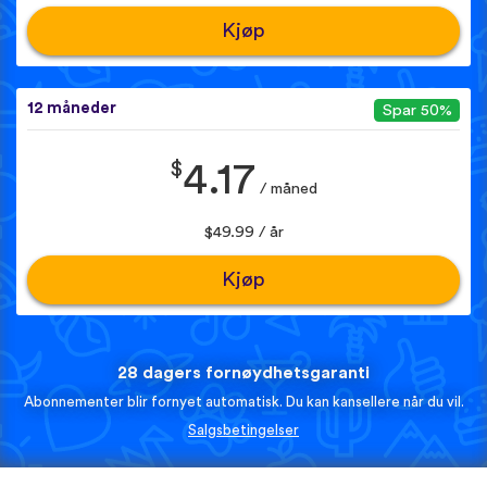
Kjøp
12 måneder
Spar 50%
$
4.17
/ måned
$49.99 / år
Kjøp
28 dagers fornøydhetsgaranti
Abonnementer blir fornyet automatisk. Du kan kansellere når du vil.
Salgsbetingelser