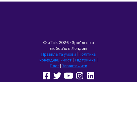
©
uTalk
2026 - Зроблено з
любов’ю в Лондоні
Правила та умови
|
Політика
конфіденційності
|
Підтримка
|
Блог
|
Завантажити
Переглянути цей сайт у:
English
Français
Deutsch
(British)
Español
Italiano
Русский
Nederlands
Svenska
Norsk
Dansk
Suomi
Magyar
Ελληνικά
Türkçe
עברית