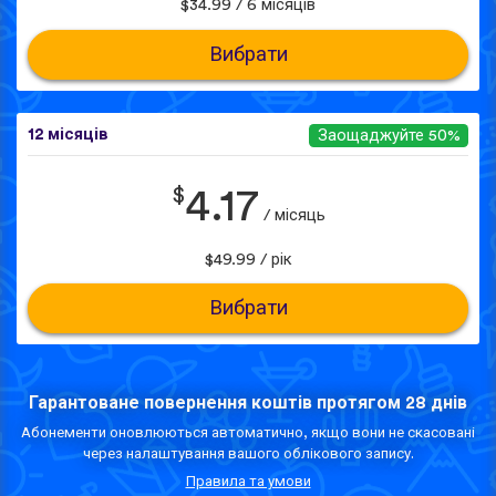
$34.99 / 6 місяців
Вибрати
12 місяців
Заощаджуйте 50%
$
4.17
/ місяць
$49.99 / рік
Вибрати
Гарантоване повернення коштів протягом 28 днів
Абонементи оновлюються автоматично, якщо вони не скасовані
через налаштування вашого облікового запису.
Правила та умови