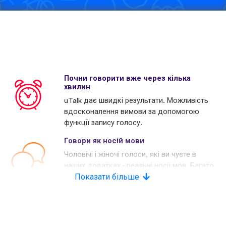
Почни говорити вже через кілька
хвилин
uTalk дає швидкі результати. Можливість
вдосконалення вимови за допомогою
функції запису голосу.
Говори як носій мови
Чоловічі і жіночі голоси, які ви чуєте в
наших додатках - реальні носії мов. Багато
наших конкурентів використовують
Показати більше
комп'ютерні голоси.