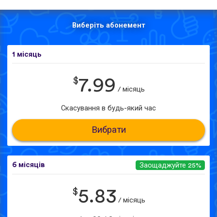
Виберіть абонемент
1 місяць
$
7.99
/ місяць
Скасування в будь-який час
Вибрати
6 місяців
Заощаджуйте 25%
$
5.83
/ місяць