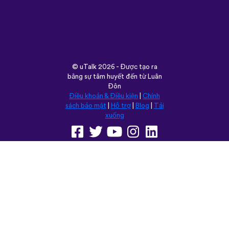
©
uTalk
2026 - Được tạo ra
bằng sự tâm huyết đến từ Luân
Đôn
Điều khoản & Điều kiện
|
Chính
sách bảo mật
|
Hỗ trợ
|
Blog
|
Tải
xuống
Trình duyệt trang web này
trong:
English
Français
Deutsch
(British)
Español
Italiano
Русский
Nederlands
Svenska
Norsk
Dansk
Suomi
Magyar