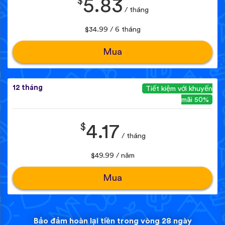
$
5.83
/ tháng
$34.99 / 6 tháng
Mua
12 tháng
Tiết kiệm với khuyến
mãi 50%
$
4.17
/ tháng
$49.99 / năm
Mua
Bảo đảm hoàn lại tiền trong vòng 28 ngày