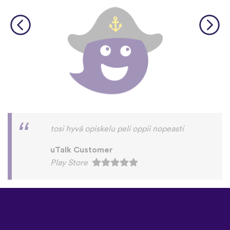
tosi hyvä opiskelu peli oppii nopeasti
uTalk Customer
Play Store