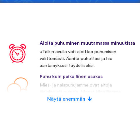
Aloita puhuminen muutamassa minuutissa
uTalkin avulla voit aloittaa puhumisen
välittömästi. Äänitä puhettasi ja hio
ääntämyksesi täydelliseksi.
Puhu kuin paikallinen asukas
Mies- ja naispuhujamme ovat aitoja
äidinkielisiä puhujia. Monet kilpailijamme
käyttävät keinotekoista puhetta.
Näytä enemmän