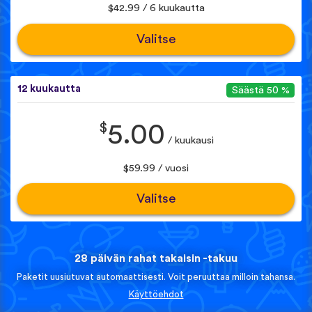
$42.99 / 6 kuukautta
Valitse
12 kuukautta
Säästä 50 %
$
5.00
/ kuukausi
$59.99 / vuosi
Valitse
28 päivän rahat takaisin -takuu
Paketit uusiutuvat automaattisesti. Voit peruuttaa milloin tahansa.
Käyttöehdot