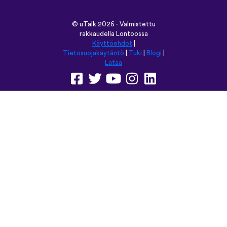
©
uTalk
2026 - Valmistettu
rakkaudella Lontoossa
Käyttöehdot
|
Tietosuojakäytäntö
|
Tuki
|
Blogi
|
Lataa
Selaa tätä sivustoa kielellä:
English
Français
Deutsch
(British)
Español
Italiano
Русский
Nederlands
Svenska
Norsk
Dansk
Suomi
Magyar
Ελληνικά
Türkçe
עברית
中文
日本語
Čeština
Slovenčina
Български
Polski
Română
فارسی
Bahasa
(ایران)
Indonesia