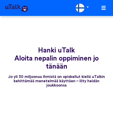
Hanki uTalk
Aloita nepalin oppiminen jo
tänään
Jo yli 30 miljoonaa ihmistä on opiskellut kieliä uTalkin
kehittämää menetelmää käyttäen – liity heidän
joukkoonsa