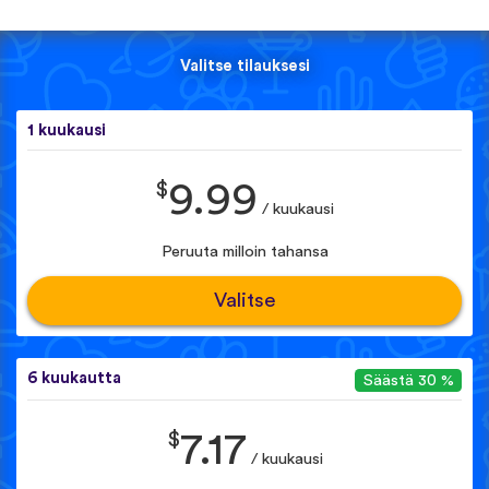
Valitse tilauksesi
1 kuukausi
$
9.99
/ kuukausi
Peruuta milloin tahansa
Valitse
6 kuukautta
Säästä 30 %
$
7.17
/ kuukausi