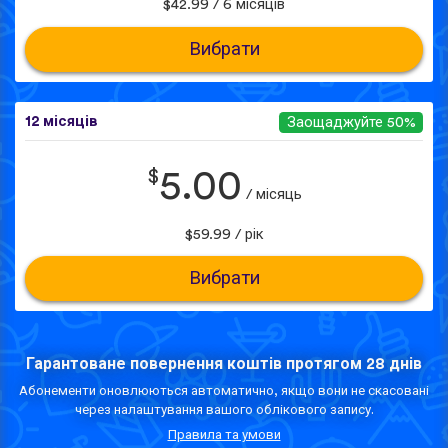
$42.99 / 6 місяців
Вибрати
12 місяців
Заощаджуйте 50%
$
5.00
/ місяць
$59.99 / рік
Вибрати
Гарантоване повернення коштів протягом 28 днів
Абонементи оновлюються автоматично, якщо вони не скасовані
через налаштування вашого облікового запису.
Правила та умови