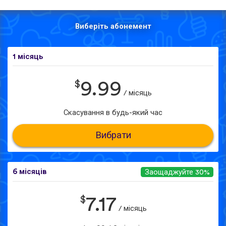
Виберіть абонемент
1 місяць
$
9.99
/ місяць
Скасування в будь-який час
Вибрати
6 місяців
Заощаджуйте 30%
$
7.17
/ місяць