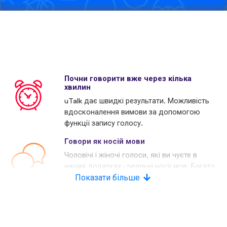
Почни говорити вже через кілька
хвилин
uTalk дає швидкі результати. Можливість
вдосконалення вимови за допомогою
функції запису голосу.
Говори як носій мови
Чоловічі і жіночі голоси, які ви чуєте в
наших додатках - реальні носії мов. Багато
наших конкурентів використовують
Показати більше
комп'ютерні голоси.