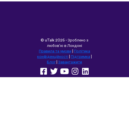
©
uTalk
2026 - Зроблено з
любов’ю в Лондоні
Правила та умови
|
Політика
конфіденційності
|
Підтримка
|
Блог
|
Завантажити
Переглянути цей сайт у:
English
Français
Deutsch
(British)
Español
Italiano
Русский
Nederlands
Svenska
Norsk
Dansk
Suomi
Magyar
Ελληνικά
Türkçe
עברית