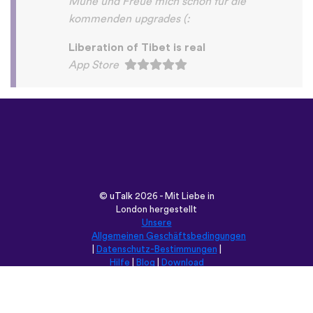
©
uTalk
2026 - Mit Liebe in
London hergestellt
Unsere
Allgemeinen Geschäftsbedingungen
|
Datenschutz-Bestimmungen
|
Hilfe
|
Blog
|
Download
Durchsuche diese Seite in:
English
Français
Deutsch
(British)
Español
Italiano
Русский
Nederlands
Svenska
Norsk
Dansk
Suomi
Magyar
Ελληνικά
Türkçe
עברית
中文
日本語
Čeština
Slovenčina
Български
Polski
Română
فارسی
Bahasa
(ایران)
Indonesia