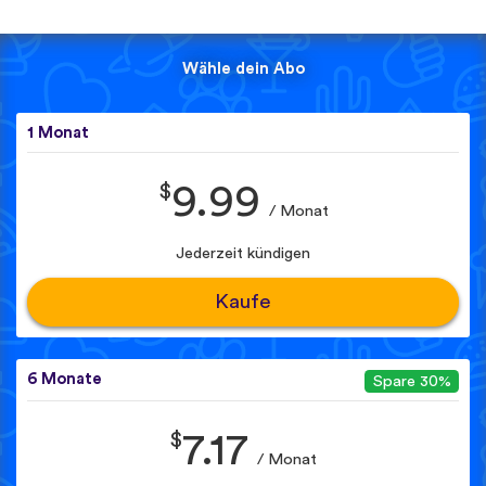
Wähle dein Abo
1 Monat
$
9.99
/ Monat
Jederzeit kündigen
Kaufe
6 Monate
Spare 30%
$
7.17
/ Monat