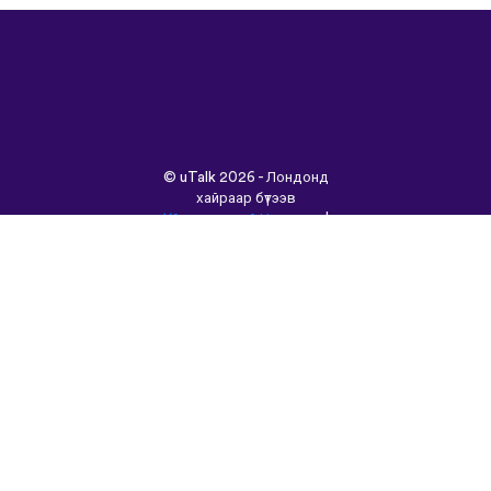
©
uTalk
2026 - Лондонд
хайраар бүтээв
Үйлчилгээний Нөхцөлүүд
|
Нууцлалын Бодлого
|
Тусламж
|
Блог
|
Татаж
авах&nbsp;
Энэ сайтыг өөр хэлээр
үзнэ үү:
English
Français
Deutsch
(British)
Español
Italiano
Русский
Nederlands
Svenska
Norsk
Dansk
Suomi
Magyar
Ελληνικά
Türkçe
עברית
中文
日本語
Čeština
Slovenčina
Български
Polski