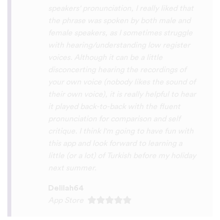
you x10000000 ! And your games are very
interactive, fun and the vocabulary words
that you suggest offer a great virtual
immersion / introduction to the language
:) perfect for beginners!!! Ps: Are you
planing to add Ewe , Fon and Akan in the
future?
😍
😍
😍
they are the official
languages of Benin, Togo and Ghana :D
Thanks
🙏
😊
Sunshiiiine_004
App Store