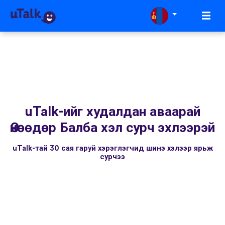
uTalk-ийг худалдан аваарай
Өнөөдөр Балба хэл сурч эхлээрэй
uTalk-тай 30 сая гаруй хэрэглэгчид шинэ хэлээр ярьж
сурчээ