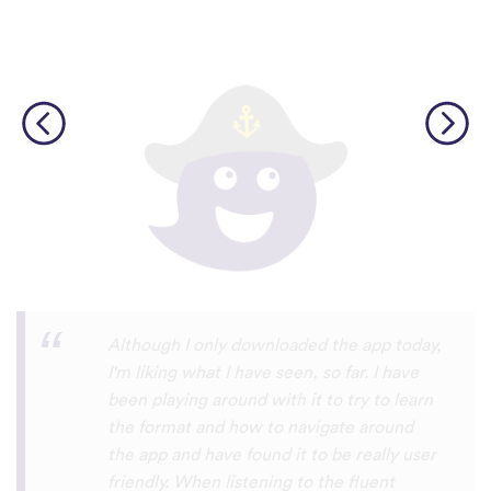
I’m SOOOOO grateful, you are literally
the only app who has SO MANY African
languages !!!!! I recently took a DNA test
and I really want to reconnect with my
African roots and it’s so hard to find
African languages other than Swahili on
the internet and the resources aren’t
easily accessible… the fact that you have
So many languages makes me so happy
because of you, I’ll be able to learn
Lingala, Yoruba , Zulu , Xhosa !!! Thank