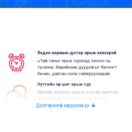
Хэдэн хормын дотор ярьж эхлээрэй
uTalk таныг ярьж сурахад эхнээс нь
тусална. Өөрийнхөө дуудлагыг бичлэгт
бичин, давтан хэлж сайжруулаарай.
Нутгийн хүн шиг ярьж сур
Манайх жинхэнэ унаган хэлтэй эмэгтэй,
эрэгтэй дуу оруулагчидтай. Бусад
Дэлгэрэнгүй харуулна уу
өрсөлдөгчид хиймэл дуу хоолой
хэрэглэдэг.