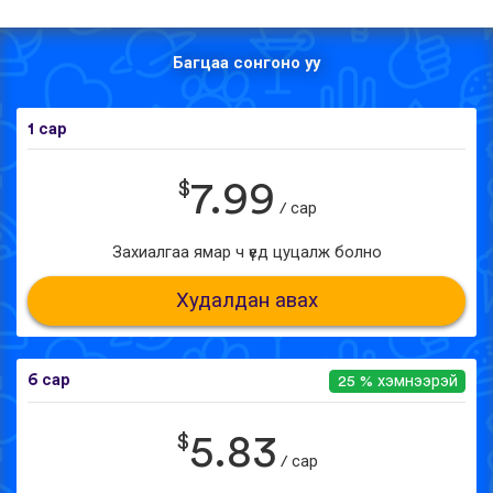
Багцаа сонгоно уу
1 сар
$
7.99
/ сар
Захиалгаа ямар ч үед цуцалж болно
Худалдан авах
6 сар
25 % хэмнээрэй
$
5.83
/ сар