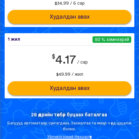
$34.99 / 6 сар
Худалдан авах
1 жил
50 % хэмнээрэй
$
4.17
/ сар
$49.99 / жил
Худалдан авах
28 өдрийн төлбөр буцаах баталгаа
Багцууд автоматаар сунгагдана. Захиалгаа та ямар ч үед цуцалж
болно.
Үйлчилгээний Нөхцөлүүд