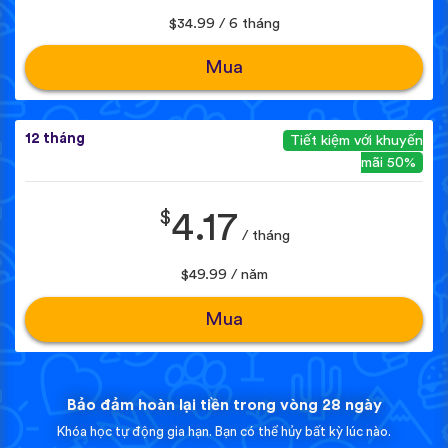
$34.99 / 6 tháng
Mua
12 tháng
Tiết kiệm với khuyến
mãi 50%
$
4.17
/ tháng
$49.99 / năm
Mua
Bảo đảm hoàn lại tiền trong vòng 28 ngày
Khóa học tự động gia hạn. Bạn có thể hủy bất kỳ lúc nào.