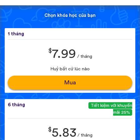
Chọn khóa học của bạn
1 tháng
$
7.99
/ tháng
Huỷ bất cứ lúc nào
Mua
6 tháng
Tiết kiệm với khuyến
mãi 25%
$
5.83
/ tháng