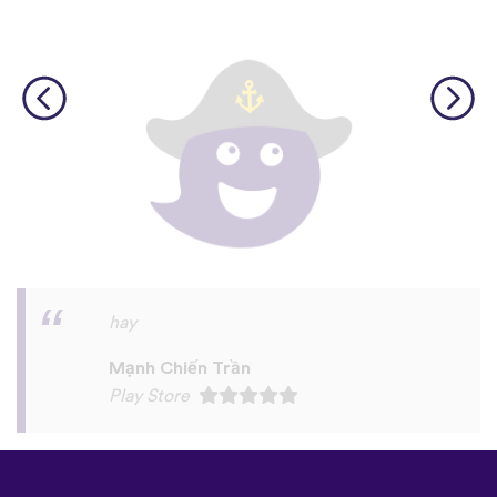
I love this app! I am learning Serbian,
which is a relatively rare language on
language apps but I’m blown away by how
many other incredibly rare languages are
on here. This is a wonderful resource, and
I feel like each language has a lot of care
given to it. I love that native speakers are
used instead of a stupid AI voice or
whatever. The biggest thing, though is the
speaking practice - this is one of the only
apps I’ve used that combines that with
memory and has actually helped me