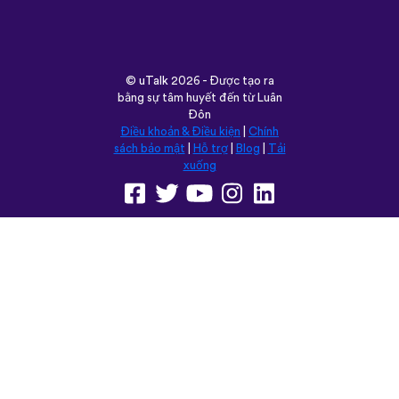
remember some pretty random
vocabulary words that I otherwise
would’ve forgotten. Phrases like “should I
boil the water?” seemed kind of weird to
remember but it’s actually been really
helpful for learning sentence structure and
memorizing multiple vocabulary words in
one go. Overall I love this app, and I’m
grateful that you don’t have to pay to
access all the courses like some apps.
However, I love this app so much that I
think I will be doing that just for the extra
features! Thanks
lexogenous
App Store