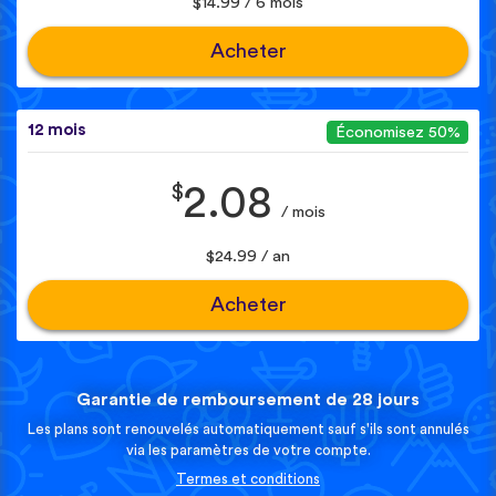
$14.99 / 6 mois
Acheter
12 mois
Économisez 50%
$
2.08
/ mois
$24.99 / an
Acheter
Garantie de remboursement de 28 jours
Les plans sont renouvelés automatiquement sauf s'ils sont annulés
via les paramètres de votre compte.
Termes et conditions