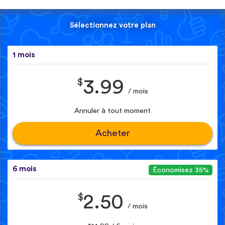
Sélectionnez votre plan
1 mois
$
3.99
/ mois
Annuler à tout moment
Acheter
6 mois
Économisez 35%
$
2.50
/ mois