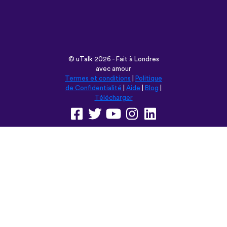
©
uTalk
2026 - Fait à Londres
avec amour
Termes et conditions
|
Politique
de Confidentialité
|
Aide
|
Blog
|
Télécharger
Parcourir ce site en:
English
Français
Deutsch
(British)
Español
Italiano
Русский
Nederlands
Svenska
Norsk
Dansk
Suomi
Magyar
Ελληνικά
Türkçe
עברית
中文
日本語
Čeština