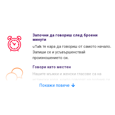
Започни да говориш след броени
минути
uTalk те кара да говориш от самото начало.
Запиши се и усъвършенствай
произношението си.
Говори като местен
Нашите мъжки и женски гласове са на
истински хора, които говорят на родния си
език. Много наши конкуренти използват
Покажи повече
изкуствени гласове.