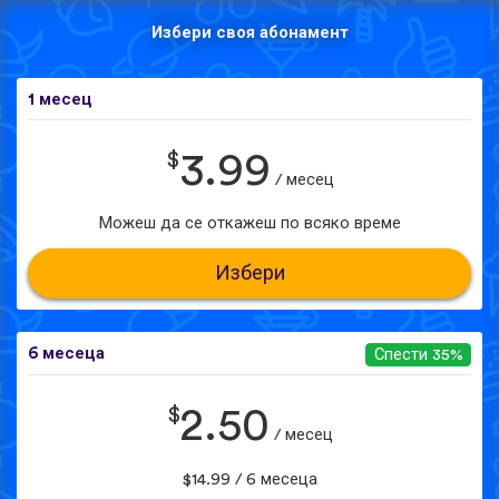
Избери своя абонамент
1 месец
$
3.99
/ месец
Можеш да се откажеш по всяко време
Избери
6 месеца
Спести 35%
$
2.50
/ месец
$14.99 / 6 месеца