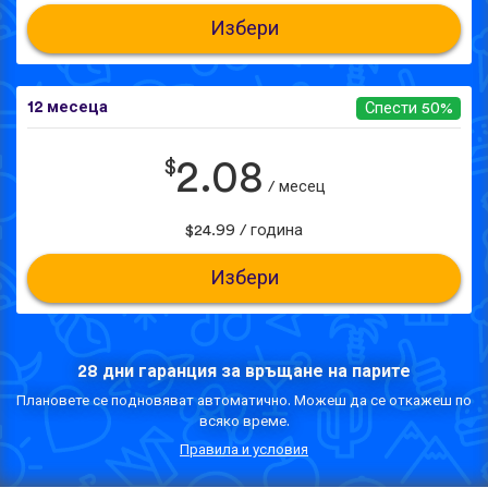
Избери
12 месеца
Спести 50%
$
2.08
/ месец
$24.99 / година
Избери
28 дни гаранция за връщане на парите
Плановете се подновяват автоматично. Можеш да се откажеш по
всяко време.
Правила и условия