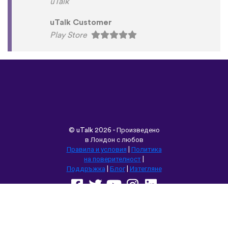
uTalk
uTalk Customer
Play Store
©
uTalk
2026 - Произведено
в Лондон с любов
Правила и условия
|
Политика
на поверителност
|
Поддръжка
|
Блог
|
Изтегляне
Използвай следните
браузъри: