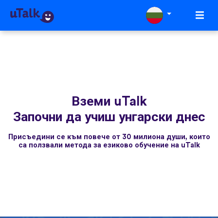
Вземи uTalk
Започни да учиш унгарски днес
Присъедини се към повече от 30 милиона души, които
са ползвали метода за езиково обучение на uTalk