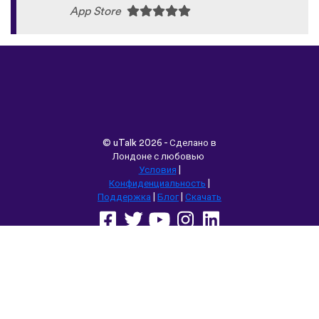
App Store
©
uTalk
2026 - Сделано в
Лондоне с любовью
Условия
|
Конфиденциальность
|
Поддержка
|
Блог
|
Скачать
Выбрать другой язык сайта:
English
Français
Deutsch
(British)
Español
Italiano
Русский