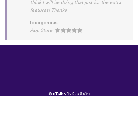
©
uTalk
2026 - ผลิตใน
ลอนดอนด้วยรัก
ข้อกำหนดและเงื่อนไข
|
นโยบายความเป็นส่วนตัว
|
ช่วยเหลือ
|
บล็อก
|
ดาวน์โหลด
ค้นหาเว็บนี้ใน:
English
Français
Deutsch
(British)
Español
Italiano
Русский
Nederlands
Svenska
Norsk
Dansk
Suomi
Magyar
Ελληνικά
Türkçe
עברית
中文
日本
Čeština
語