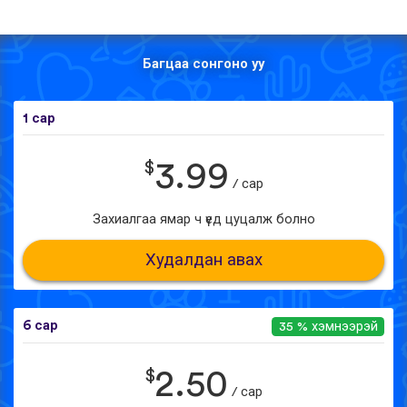
Багцаа сонгоно уу
1 сар
$
3.99
/ сар
Захиалгаа ямар ч үед цуцалж болно
Худалдан авах
6 сар
35 % хэмнээрэй
$
2.50
/ сар