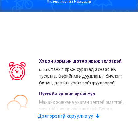
Үйлчилгээний Нөхцөлүүд
Хэдэн хормын дотор ярьж эхлээрэй
uTalk таныг ярьж сурахад эхнээс нь
тусална. Өөрийнхөө дуудлагыг бичлэгт
бичин, давтан хэлж сайжруулаарай.
Нутгийн хүн шиг ярьж сур
Манайх жинхэнэ унаган хэлтэй эмэгтэй,
эрэгтэй дуу оруулагчидтай. Бусад
Дэлгэрэнгүй харуулна уу
өрсөлдөгчид хиймэл дуу хоолой
хэрэглэдэг.