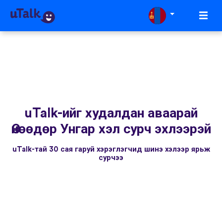
uTalk-ийг худалдан аваарай
Өнөөдөр Унгар хэл сурч эхлээрэй
uTalk-тай 30 сая гаруй хэрэглэгчид шинэ хэлээр ярьж
сурчээ