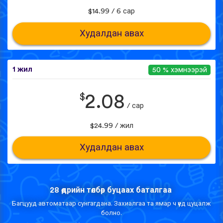
$14.99 / 6 сар
Худалдан авах
1 жил
50 % хэмнээрэй
$
2.08
/ сар
$24.99 / жил
Худалдан авах
28 өдрийн төлбөр буцаах баталгаа
Багцууд автоматаар сунгагдана. Захиалгаа та ямар ч үед цуцалж
болно.