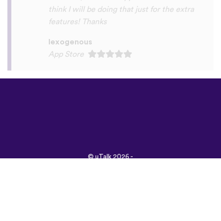
©
uTalk
2026 -
Лондонд хайраар
бүтээв
Үйлчилгээний Нөхцөлүүд
|
Нууцлалын Бодлого
|
Тусламж
|
Блог
|
Татаж
авах&nbsp;
Энэ сайтыг өөр хэлээр
үзнэ үү:
English
Français
Deutsch
(British)
Español
Italiano
Русский
Nederlands
Svenska
Norsk
Dansk
Suomi
Magyar