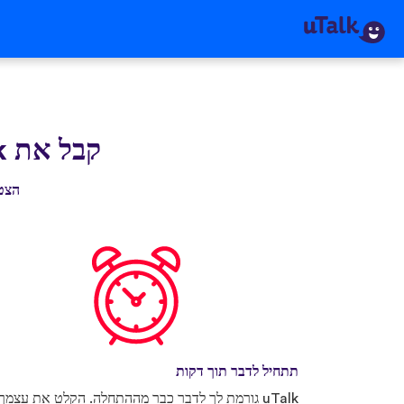
קבל את uTallk
הצטרף ליותר מ-0
תתחיל לדבר תוך דקות
uTalk גורמת לך לדבר כבר מההתחלה. הקלט את עצמך