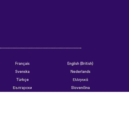
Français
English (British)
Svenska
Nederlands
Türkçe
Ελληνικά
Български
Slovenčina
Tiếng Việt
ไทย