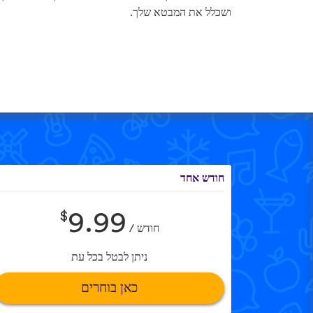
ושכלל את המבטא שלך.
חודש אחד
$
9.99
חודש /
ניתן לבטל בכל עת
כאן בוחרים