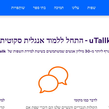
שפות
עלינו
תמיכה
בתי ספר
שותְפויות
-
התחל ללמוד אנגלית סקוטית 
3 מיליון אנשים שמשתמשים בשיטת למידת השפות של uTallk
לדבר כמו מקומי
למי
הקולות הגבריים והנשיים שלנו הם דוברי שפת אם
קדי