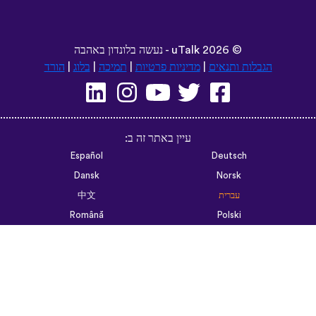
©
2026 - נעשה בלונדון באהבה
uTalk
הגבלות ותנאים
|
מדיניות פרטיות
|
תמיכה
|
בלוג
|
הורד
עיין באתר זה ב:
Español
Deutsch
Dansk
Norsk
עברית
中文
Română
Polski
Português do Brasil
한국어
Azərbaycan dili
Монгол