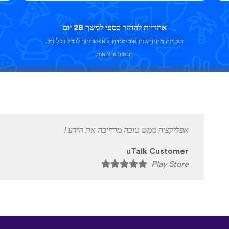
אחריות להחזר כספי למשך 28 יום
תוכניות מתחדשות אוטומטית. באפשרותך לבטל בכל זמן.
תנאים והוראות