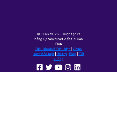
©
uTalk
2026 - Được tạo ra
bằng sự tâm huyết đến từ Luân
Đôn
Điều khoản & Điều kiện
|
Chính
sách bảo mật
|
Hỗ trợ
|
Blog
|
Tải
xuống
Trình duyệt trang web này
trong:
English
Français
Deutsch
(British)
Español
Italiano
Русский
Nederlands
Svenska
Norsk
Dansk
Suomi
Magyar