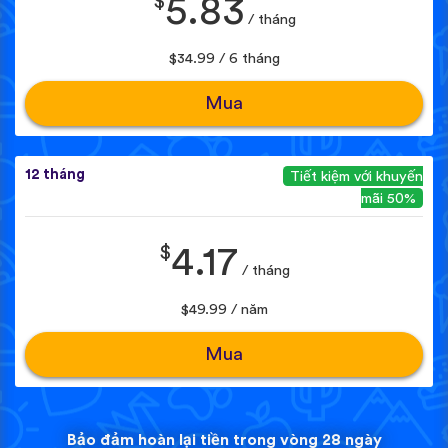
$
5.83
/ tháng
$34.99 / 6 tháng
Mua
12 tháng
Tiết kiệm với khuyến
mãi 50%
$
4.17
/ tháng
$49.99 / năm
Mua
Bảo đảm hoàn lại tiền trong vòng 28 ngày