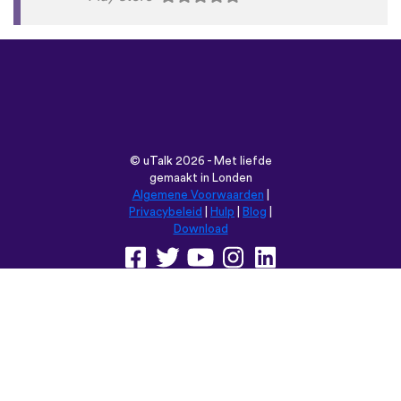
©
uTalk
2026 - Met liefde
gemaakt in Londen
Algemene Voorwaarden
|
Privacybeleid
|
Hulp
|
Blog
|
Download
Browse deze website in:
English
Français
Deutsch
(British)
Español
Italiano
Русский
Nederlands
Svenska
Norsk