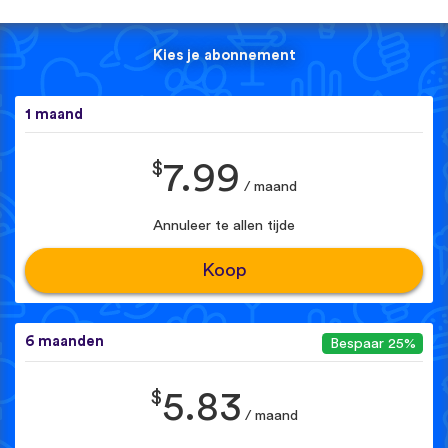
Kies je abonnement
1 maand
$
7.99
/ maand
Annuleer te allen tijde
Koop
6 maanden
Bespaar 25%
$
5.83
/ maand