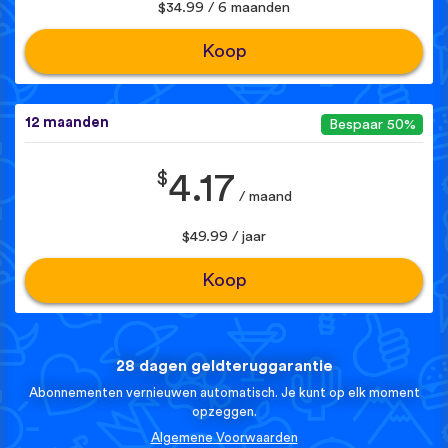
$34.99 / 6 maanden
Koop
12 maanden
Bespaar 50%
$
4.17
/ maand
$49.99 / jaar
Koop
28 dagen geldteruggarantie
Abonnementen vernieuwen automatisch. Je kunt op elk moment
opzeggen.
Algemene Voorwaarden