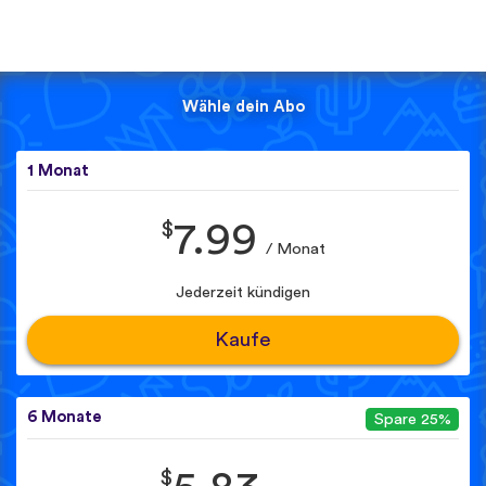
Wähle dein Abo
1 Monat
$
7.99
/ Monat
Jederzeit kündigen
Kaufe
6 Monate
Spare 25%
$