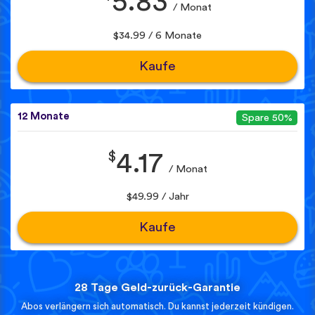
5.83
/ Monat
$34.99 / 6 Monate
Kaufe
12 Monate
Spare 50%
$
4.17
/ Monat
$49.99 / Jahr
Kaufe
28 Tage Geld-zurück-Garantie
Abos verlängern sich automatisch. Du kannst jederzeit kündigen.