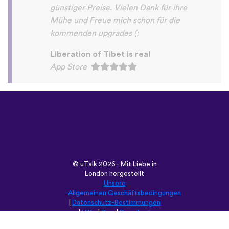
©
uTalk
2026 - Mit Liebe in
London hergestellt
Unsere
Allgemeinen Geschäftsbedingungen
|
Datenschutz-Bestimmungen
|
Hilfe
|
Blog
|
Download
Durchsuche diese Seite in:
English
Français
Deutsch
(British)
Español
Italiano
Русский
Nederlands
Svenska
Norsk
Dansk
Suomi
Magyar
Ελληνικά
Türkçe
עברית
中文
日本語
Čeština
Slovenčina
Български
Polski