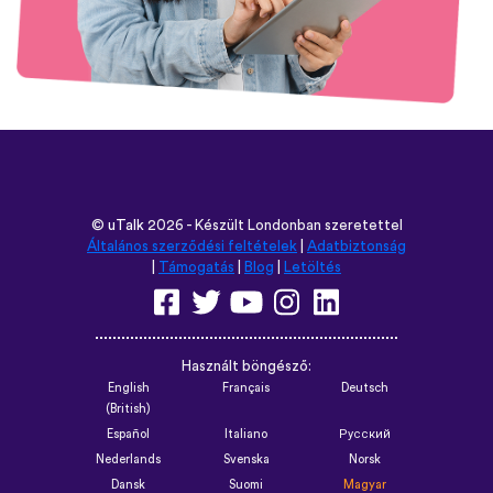
©
uTalk
2026 - Készült Londonban szeretettel
Általános szerződési feltételek
|
Adatbiztonság
|
Támogatás
|
Blog
|
Letöltés
Használt böngésző:
English
Français
Deutsch
(British)
Español
Italiano
Русский
Nederlands
Svenska
Norsk
Dansk
Suomi
Magyar