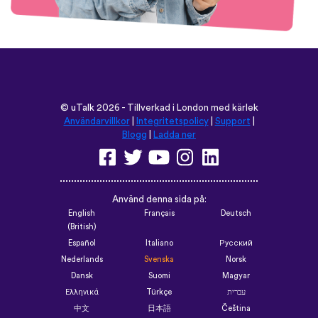
©
uTalk
2026 - Tillverkad i London med kärlek
Användarvillkor
|
Integritetspolicy
|
Support
|
Blogg
|
Ladda ner
Använd denna sida på:
English
Français
Deutsch
(British)
Español
Italiano
Русский
Nederlands
Svenska
Norsk
Dansk
Suomi
Magyar
Ελληνικά
Türkçe
עברית
中文
日本語
Čeština