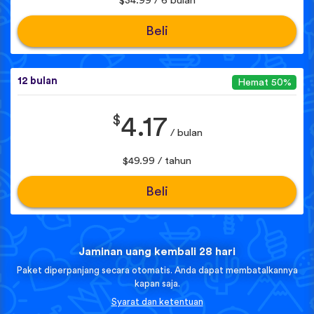
$34.99 / 6 bulan
Beli
12 bulan
Hemat 50%
$
4.17
/ bulan
$49.99 / tahun
Beli
Jaminan uang kembali 28 hari
Paket diperpanjang secara otomatis. Anda dapat membatalkannya
kapan saja.
Syarat dan ketentuan