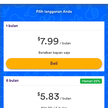
Pilih langganan Anda
1 bulan
$
7.99
/ bulan
Batalkan kapan saja
Beli
6 bulan
Hemat 25%
$
5.83
/ bulan