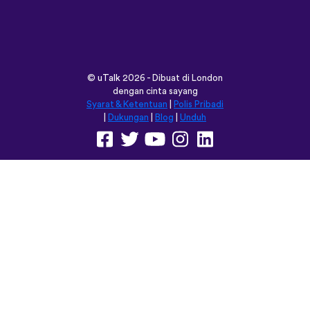
Syarat & Ketentuan
|
Polis Pribadi
|
Dukungan
|
Blog
|
Unduh
Jelajahi situs ini dalam:
English
Français
Deutsch
(British)
Español
Italiano
Русский
Nederlands
Svenska
Norsk
Dansk
Suomi
Magyar
Ελληνικά
Türkçe
עברית
中文
日本語
Čeština
Slovenčina
Български
Polski
Română
فارسی
Bahasa
(ایران)
Indonesia
ไทย
Tiếng
한국어
Việt
Português
Українська
العربية
do Brasil
الرسمية
الحديثة