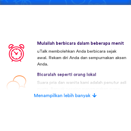
Mulailah berbicara dalam beberapa menit
uTalk membolehkan Anda berbicara sejak
awal. Rekam diri Anda dan sempurnakan aksen
Anda.
Bicaralah seperti orang lokal
Suara pria dan wanita kami adalah penutur asli
nyata. Banyak pesaing menggunakan suara
Menampilkan lebih banyak
buatan.