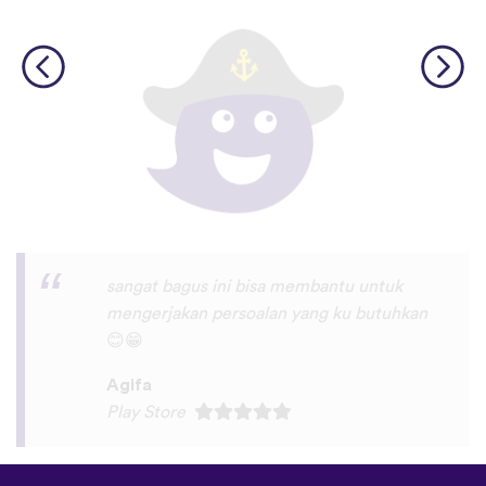
It’s a fun language to learn. Simple and fun
to use apap. But can i learn from hindiiiv ?
AdityaMehta24
App Store
©
uTalk
2026 - Dibuat di London
dengan cinta sayang