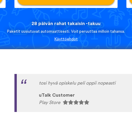
28 päivän rahat takaisin -takuu
Paketit uusiutuvat automaattisesti. Voit peruuttaa milloin tahansa.
Käyttöehdot
It’s a fun language to learn. Simple and fun t
from hindiiiv ?
AdityaMehta24
App Store