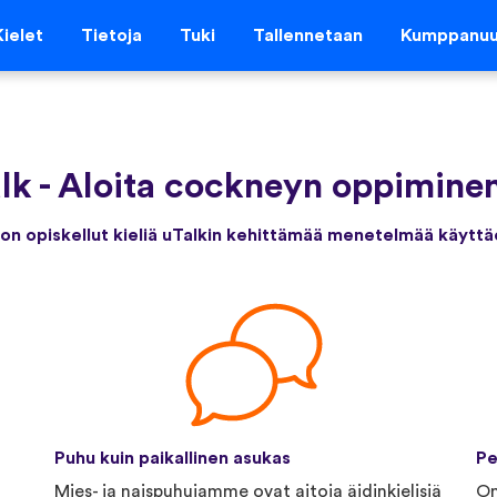
Kielet
Tietoja
Tuki
Tallennetaan
Kumppanu
lk
-
Aloita cockneyn oppiminen
 on opiskellut kieliä uTalkin kehittämää menetelmää käyttä
Puhu kuin paikallinen asukas
Pe
Mies- ja naispuhujamme ovat aitoja äidinkielisiä
Om