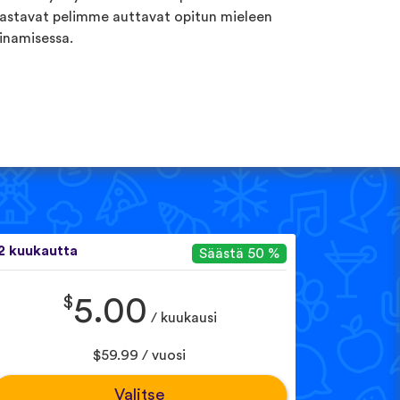
astavat pelimme auttavat opitun mieleen
inamisessa.
2 kuukautta
Säästä 50 %
$
5.00
/ kuukausi
$59.99 / vuosi
Valitse