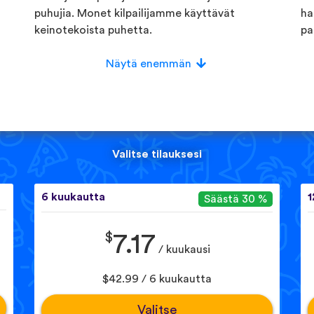
puhujia. Monet kilpailijamme käyttävät
ha
keinotekoista puhetta.
pa
Näytä enemmän
Valitse tilauksesi
6 kuukautta
1
Säästä 30 %
$
7.17
/ kuukausi
$42.99 / 6 kuukautta
Valitse