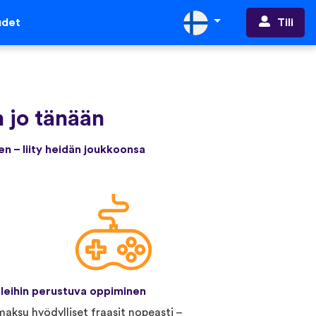
Tili
udet
 jo tänään
en – liity heidän joukkoonsa
leihin perustuva oppiminen
aksu hyödylliset fraasit nopeasti –