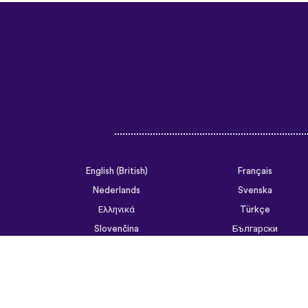
English (British)
Français
Nederlands
Svenska
Ελληνικά
Türkçe
Slovenčina
Български
ไทย
Tiếng Việt