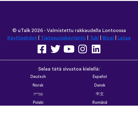
©
uTalk
2026 - Valmistettu rakkaudella Lontoossa
Käyttöehdot
|
Tietosuojakäytäntö
|
Tuki
|
Blogi
|
Lataa
Selaa tätä sivustoa kielellä:
Deutsch
Español
Norsk
Dansk
עברית
中文
Polski
Română
한국어
Português do Brasil
Монгол
Azərbaycan dili