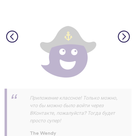
Скачал и прохожу уроки на ура!!! и
запоминаю их хорошо ! Пока все
отлично нет жалоб :) спасибо
разработчикам
Азик Имомов
App Store