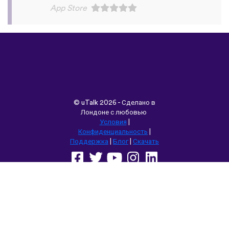
©
uTalk
2026 - Сделано в
Лондоне с любовью
Условия
|
Конфиденциальность
|
Поддержка
|
Блог
|
Скачать
Выбрать другой язык сайта:
English
Français
Deutsch
(British)
Español
Italiano
Русский
Nederlands
Svenska
Norsk
Dansk
Suomi
Magyar
Ελληνικά
Türkçe
עברית
中文
日本語
Čeština
Slovenčina
Български
Polski
Română
فارسی
Bahasa