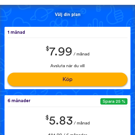
Välj din plan
1 månad
$
7.99
/ månad
Avsluta när du vill
Köp
6 månader
Spara 25 %
$
5.83
/ månad