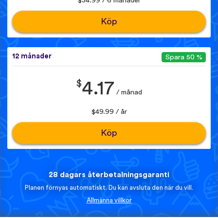
$34.99 / 6 månader
Köp
12 månader
Spara 50 %
$
4.17
/ månad
$49.99 / år
Köp
28 dagars återbetalningsgaranti
Planen förnyas automatiskt. Du kan avsluta den när du vill.
Allmänna villkor