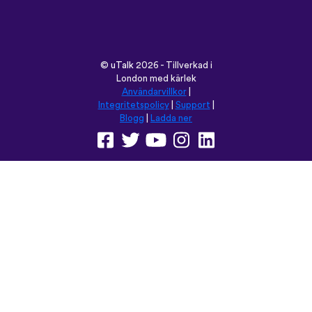
©
uTalk
2026 - Tillverkad i
London med kärlek
Användarvillkor
|
Integritetspolicy
|
Support
|
Blogg
|
Ladda ner
Använd denna sida på:
English
Français
Deutsch
(British)
Español
Italiano
Русский
Nederlands
Svenska
Norsk
Dansk
Suomi
Magyar
Ελληνικά
Türkçe
עברית
中文
日本語
Čeština
Slovenčina
Български
Polski