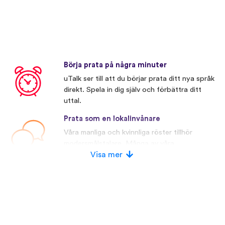
Börja prata på några minuter
uTalk ser till att du börjar prata ditt nya språk
direkt. Spela in dig själv och förbättra ditt
uttal.
Prata som en lokalinvånare
Våra manliga och kvinnliga röster tillhör
modersmålstalare. Många av våra
konkurrenter använder konstgjorda röster.
Visa mer