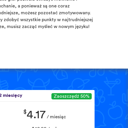
uchanie, a ponieważ są one coraz
udniejsze, możesz pozostać zmotywowany.
y zdobyć wszystkie punkty w najtrudniejszej
ze, musisz zacząć myśleć w nowym języku!
2 miesięcy
Zaoszczędź 50%
$
4.17
/ miesiąc