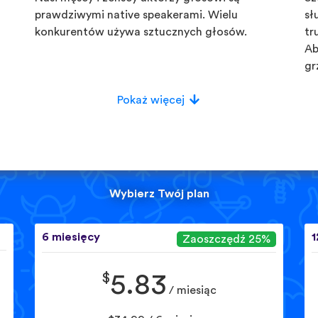
prawdziwymi native speakerami. Wielu
sł
konkurentów używa sztucznych głosów.
tr
Ab
gr
Pokaż więcej
Wybierz Twój plan
6 miesięcy
1
Zaoszczędź 25%
$
5.83
/ miesiąc