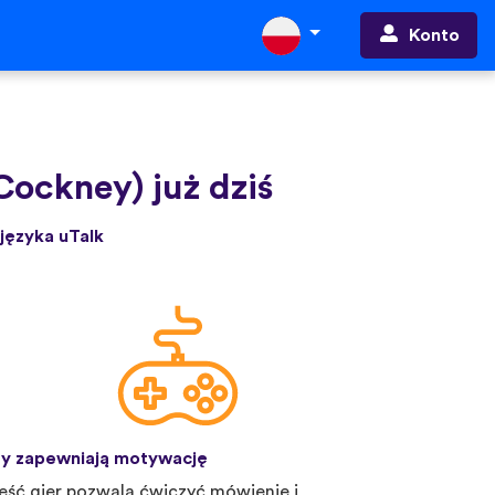
Konto
Cockney) już dziś
języka uTalk
y zapewniają motywację
eść gier pozwala ćwiczyć mówienie i