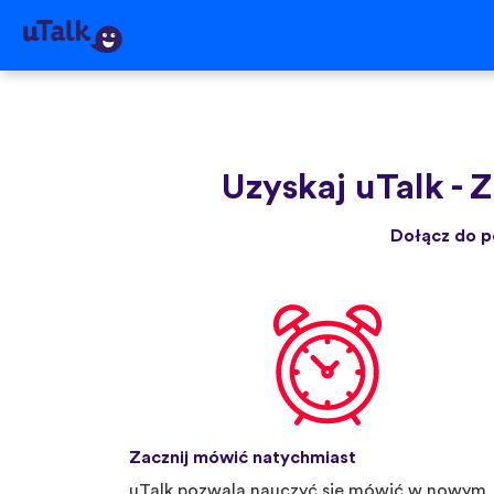
Uzyskaj uTalk
-
Z
Dołącz do p
Zacznij mówić natychmiast
uTalk pozwala nauczyć się mówić w nowym