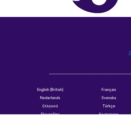
Z
English (British)
Français
Nederlands
Svenska
Ελληνικά
Türkçe
Slovenčina
Български
ไทย
Tiếng Việt