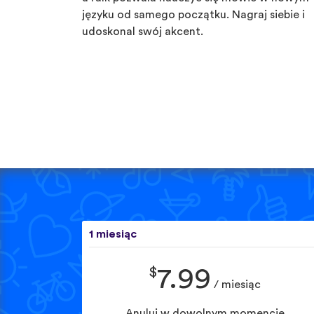
języku od samego początku. Nagraj siebie i
udoskonal swój akcent.
1 miesiąc
$
7.99
/ miesiąc
Anuluj w dowolnym momencie