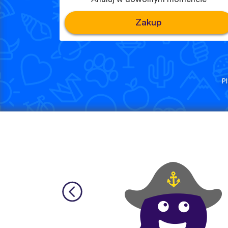
Zakup
P