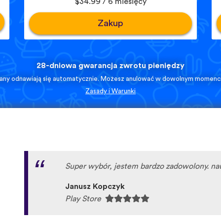
$34.99 / 6 miesięcy
Zakup
28-dniowa gwarancja zwrotu pieniędzy
lany odnawiają się automatycznie. Możesz anulować w dowolnym momenci
Zasady i Warunki
Super wybór, jestem bardzo zadowolony. n
Janusz Kopczyk
Play Store