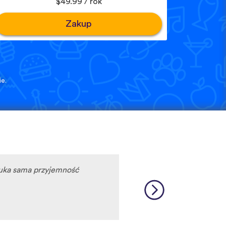
$49.99 / rok
Zakup
e.
auka sama przyjemność