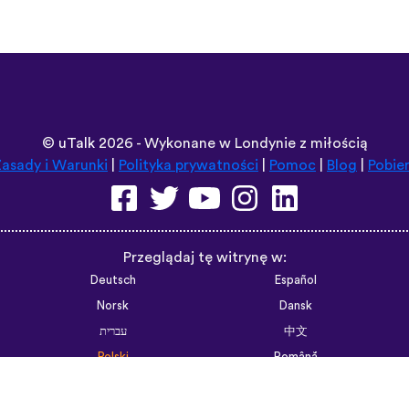
©
uTalk
2026 - Wykonane w Londynie z miłością
asady i Warunki
|
Polityka prywatności
|
Pomoc
|
Blog
|
Pobie
Przeglądaj tę witrynę w:
Deutsch
Español
Norsk
Dansk
עברית
中文
Polski
Română
한국어
Português do Brasil
Монгол
Azərbaycan dili