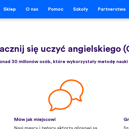
Sklep
O nas
Pomoc
Szkoły
Partnerstwa
acznij się uczyć angielskiego (
onad 30 milionów osób, które wykorzystały metodę nauki 
Mów jak miejscowi
Gr
Nasi męscy i żeńscy aktorzy głosowi są
Sz