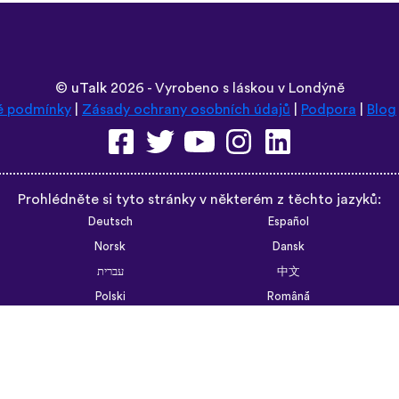
©
uTalk
2026 - Vyrobeno s láskou v Londýně
é podmínky
|
Zásady ochrany osobních údajů
|
Podpora
|
Blog
Prohlédněte si tyto stránky v některém z těchto jazyků:
Deutsch
Español
Norsk
Dansk
עברית
中文
Polski
Română
한국어
Português do Brasil
Монгол
Azərbaycan dili