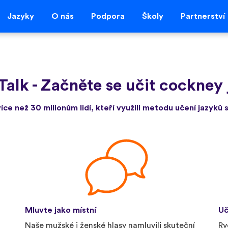
Jazyky
O nás
Podpora
Školy
Partnerství
Talk
-
Začněte se učit cockney 
více než 30 milionům lidí, kteří využili metodu učení jazyků s
Mluvte jako místní
Uč
Naše mužské i ženské hlasy namluvili skuteční
Ry