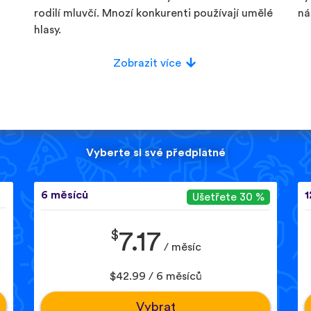
rodilí mluvčí. Mnozí konkurenti používají umělé
ná
hlasy.
Zobrazit více
Vyberte si své předplatné
6 měsíců
1
Ušetřete 30 %
$
7.17
/ měsíc
$42.99 / 6 měsíců
Vybrat