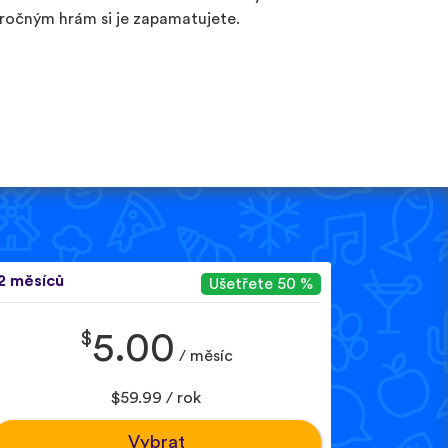
ročným hrám si je zapamatujete.
2 měsíců
Ušetřete 50 %
$
5.00
/ měsíc
$59.99 / rok
Vybrat