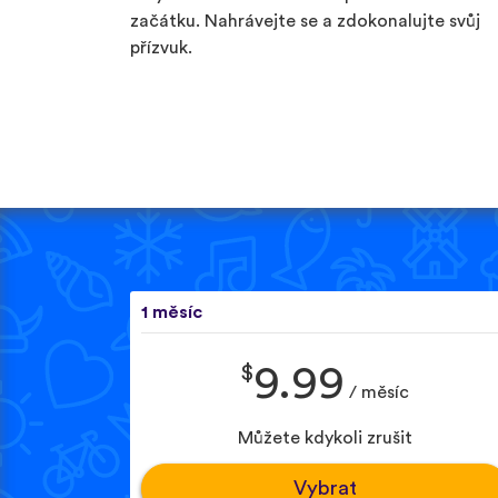
začátku. Nahrávejte se a zdokonalujte svůj
přízvuk.
1 měsíc
$
9.99
/ měsíc
Můžete kdykoli zrušit
Vybrat