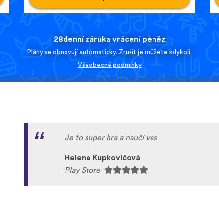
28denní záruka vrácení peněz
Plány se obnovují automaticky. Zrušit je můžete kdykoli.
Všeobecné podmínky
Je to super hra a naučí vás
Helena Kupkovičová
Play Store