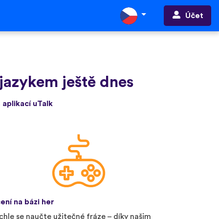
Účet
jazykem ještě dnes
 aplikací uTalk
ení na bázi her
chle se naučte užitečné fráze – díky našim