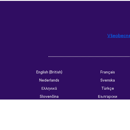
Všeobecn
English (British)
Français
Nederlands
Svenska
Ελληνικά
Türkçe
Slovenčina
Български
ไทย
Tiếng Việt