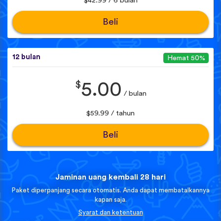
$42.99 / 6 bulan
Beli
12 bulan
Hemat 50%
$
5.00
/ bulan
$59.99 / tahun
Beli
Jaminan uang kembali 28 hari
Paket diperpanjang secara otomatis. Anda dapat membatalkannya
kapan saja.
Syarat dan ketentuan