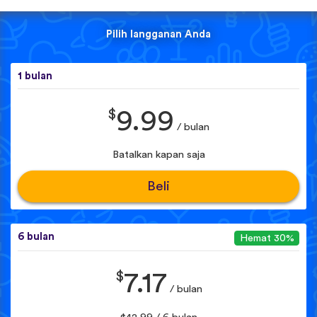
Pilih langganan Anda
1 bulan
$
9.99
/ bulan
Batalkan kapan saja
Beli
6 bulan
Hemat 30%
$
7.17
/ bulan