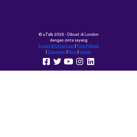
©
uTalk
2026 - Dibuat di London
dengan cinta sayang
Syarat & Ketentuan
|
Polis Pribadi
|
Dukungan
|
Blog
|
Unduh
Jelajahi situs ini dalam:
English
Français
Deutsch
(British)
Español
Italiano
Русский
Nederlands
Svenska
Norsk
Dansk
Suomi
Magyar
Ελληνικά
Türkçe
עברית
中文
日本語
Čeština
Slovenčina
Български
Polski