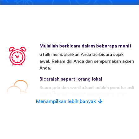
Mulailah berbicara dalam beberapa menit
uTalk membolehkan Anda berbicara sejak
awal. Rekam diri Anda dan sempurnakan aksen
Anda.
Bicaralah seperti orang lokal
Suara pria dan wanita kami adalah penutur asli
nyata. Banyak pesaing menggunakan suara
Menampilkan lebih banyak
buatan.