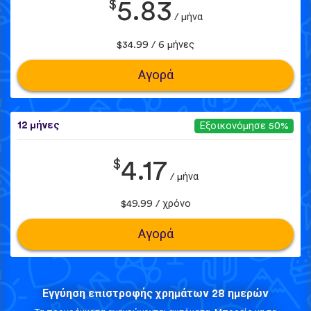
$
5.83
/ μήνα
$34.99 / 6 μήνες
Αγορά
12 μήνες
Εξοικονόμησε 50%
$
4.17
/ μήνα
$49.99 / χρόνο
Αγορά
Εγγύηση επιστροφής χρημάτων 28 ημερών