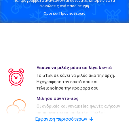
Τα προγράμματα ανανεώνονται αυτόματα. Μπορείς να τα
ακυρώσεις ανά πάσα στιγμή.
Όροι και Προϋποθέσεις
Ξεκίνα να μιλάς μέσα σε λίγα λεπτά
Το uTalk σε κάνει να μιλάς από την αρχή.
Ηχογράφησε τον εαυτό σου και
τελειοποίησε την προφορά σου.
Μίλησε σαν ντόπιος
Οι ανδρικές και γυναικείες φωνές ανήκουν
σε πραγματικούς ομιλητές. Πολλοί
Εμφάνιση περισσότερων
ανταγωνιστές χρησιμοποιούν τεχνητές
φωνές.