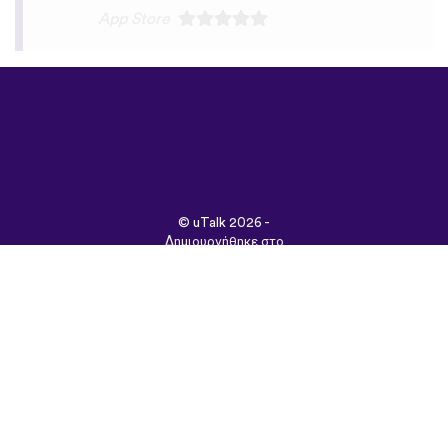
©
uTalk
2026 -
Δημιουργήθηκε στο
Λονδίνο με αγάπη
Όροι & Προϋποθέσεις
|
Πολιτική Απορρήτου
|
Υποστήριξη
|
Blog
|
Λήψη
Περιήγηση στον
ιστότοπο σε:
English
Français
Deutsch
(British)
Español
Italiano
Русский
Nederlands
Svenska
Norsk
Dansk
Suomi
Magyar