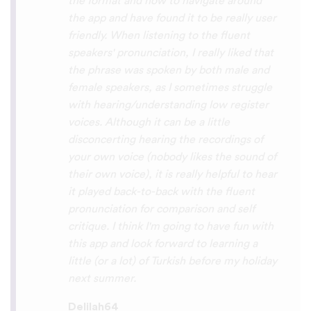
So many languages makes me so happy
because of you, I’ll be able to learn
Lingala, Yoruba , Zulu , Xhosa !!! Thank
you x10000000 ! And your games are very
interactive, fun and the vocabulary words
that you suggest offer a great virtual
immersion / introduction to the language
:) perfect for beginners!!! Ps: Are you
planing to add Ewe , Fon and Akan in the
future?
😍
😍
😍
they are the official
languages of Benin, Togo and Ghana :D
Thanks
🙏
😊
Sunshiiiine_004
App Store