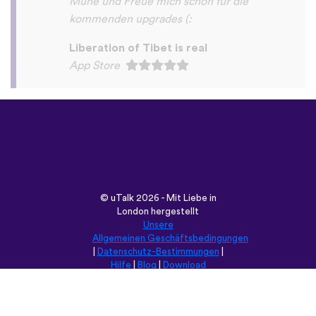
©
uTalk
2026 - Mit Liebe in
London hergestellt
Unsere
Allgemeinen Geschäftsbedingungen
|
Datenschutz-Bestimmungen
|
Hilfe
|
Blog
|
Download
Durchsuche diese Seite in:
English
Français
Deutsch
(British)
Español
Italiano
Русский
Nederlands
Svenska
Norsk
Dansk
Suomi
Magyar
Ελληνικά
Türkçe
עברית
中文
日本語
Čeština
Slovenčina
Български
Polski
Română
فارسی
Bahasa
(ایران)
Indonesia