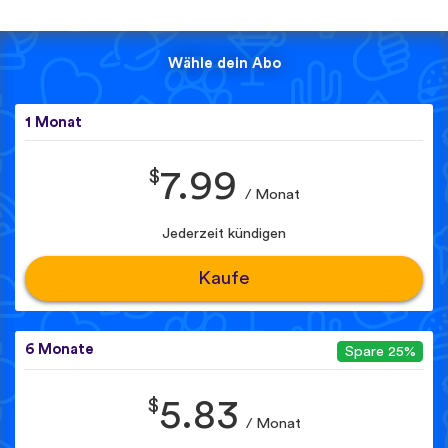
Wähle dein Abo
1 Monat
$
7.99
/ Monat
Jederzeit kündigen
Kaufe
6 Monate
Spare 25%
$
5.83
/ Monat