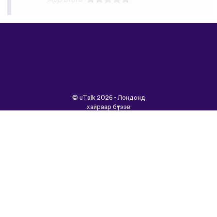
©
uTalk
2026 - Лондонд
хайраар бүтээв
Үйлчилгээний Нөхцөлүүд
|
Нууцлалын Бодлого
|
Тусламж
|
Блог
|
Татаж
авах&nbsp;
Энэ сайтыг өөр хэлээр
үзнэ үү:
English
Français
Deutsch
(British)
Español
Italiano
Русский
Nederlands
Svenska
Norsk
Dansk
Suomi
Magyar
Ελληνικά
Türkçe
עברית