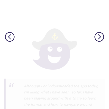
I’m SOOOOO grateful, you are literally
the only app who has SO MANY African
languages !!!!! I recently took a DNA test
and I really want to reconnect with my
African roots and it’s so hard to find
African languages other than Swahili on
the internet and the resources aren’t
easily accessible… the fact that you have
So many languages makes me so happy