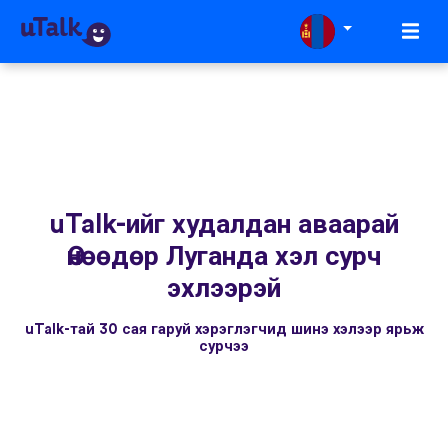
uTalk-ийг худалдан аваарай
Өнөөдөр Луганда хэл сурч
эхлээрэй
uTalk-тай 30 сая гаруй хэрэглэгчид шинэ хэлээр ярьж
сурчээ