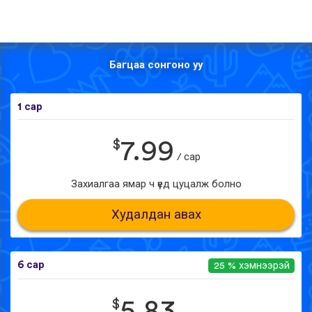
Багцаа сонгоно уу
1 сар
$
7.99
/ сар
Захиалгаа ямар ч үед цуцалж болно
Худалдан авах
6 сар
25 % хэмнээрэй
$
5.83