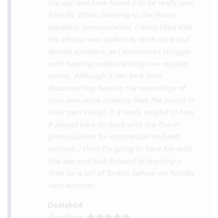
because of you, I’ll be able to learn
Lingala, Yoruba , Zulu , Xhosa !!! Thank
you x10000000 ! And your games are very
interactive, fun and the vocabulary words
that you suggest offer a great virtual
immersion / introduction to the language
:) perfect for beginners!!! Ps: Are you
planing to add Ewe , Fon and Akan in the
future?
😍
😍
😍
they are the official
languages of Benin, Togo and Ghana :D
Thanks
🙏
😊
Sunshiiiine_004
App Store