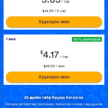
/ сар
$34.99 / 6 сар
Худалдан авах
1 жил
50 % хэмнээрэй
$
4.17
/ сар
$49.99 / жил
Худалдан авах
28 өдрийн төлбөр буцаах баталгаа
Багцууд автоматаар сунгагдана. Захиалгаа та ямар ч үед цуцалж