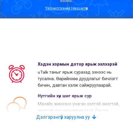
болно.
Үйлчилгээний Нөхцөлүүд
Хэдэн хормын дотор ярьж эхлээрэй
uTalk таныг ярьж сурахад эхнээс нь
тусална. Өөрийнхөө дуудлагыг бичлэгт
бичин, давтан хэлж сайжруулаарай.
Нутгийн хүн шиг ярьж сур
Манайх жинхэнэ унаган хэлтэй эмэгтэй,
эрэгтэй дуу оруулагчидтай. Бусад
Дэлгэрэнгүй харуулна уу
өрсөлдөгчид хиймэл дуу хоолой
хэрэглэдэг.