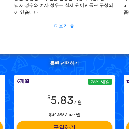
!
남자 성우와 여자 성우는 실제 원어민들로 구성되
u
어 있습니다.
줍
더보기
플랜 선택하기
6개월
25% 세일
$
5.83
/ 월
$34.99 / 6개월
구입하기