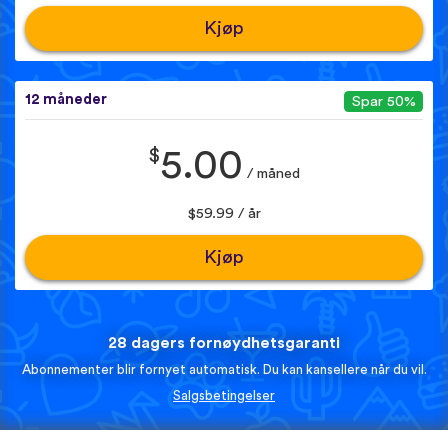
Kjøp
12 måneder
Spar 50%
$
5.00
/ måned
$59.99 / år
Kjøp
28 dagers fornøydhetsgaranti
Abonnementer blir fornyet automatisk. Du kan kansellere når du vil.
Salgsbetingelser