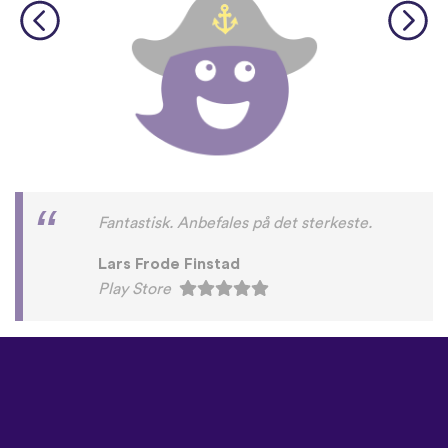
Fantastisk. Anbefales på det sterkeste.
Lars Frode Finstad
Play Store