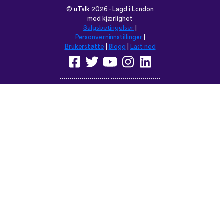
©
uTalk
2026 - Lagd i London
med kjærlighet
Salgsbetingelser
|
Personverninnstillinger
|
Brukerstøtte
|
Blogg
|
Last ned
Les denne nettsiden på:
English
Français
Deutsch
(British)
Español
Italiano
Русский
Nederlands
Svenska
Norsk
Dansk
Suomi
Magyar
Ελληνικά
Türkçe
עברית
中文
日本語
Čeština
Slovenčina
Български
Polski
Română
فارسی
Bahasa
(ایران)
Indonesia
ไทย
Tiếng
한국어
Việt