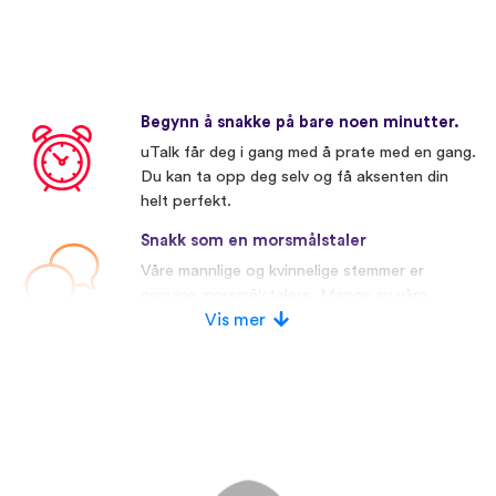
Begynn å snakke på bare noen minutter.
uTalk får deg i gang med å prate med en gang.
Du kan ta opp deg selv og få aksenten din
helt perfekt.
Snakk som en morsmålstaler
Våre mannlige og kvinnelige stemmer er
genuine morsmålstalere. Mange av våre
konkurrenter bruker kunstige stemmer.
Vis mer