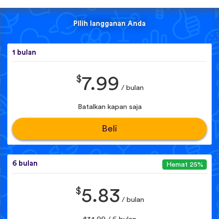
Pilih langganan Anda
1 bulan
$
7.99
/ bulan
Batalkan kapan saja
Beli
6 bulan
Hemat 25%
$
5.83
/ bulan