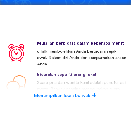
Mulailah berbicara dalam beberapa menit
uTalk membolehkan Anda berbicara sejak
awal. Rekam diri Anda dan sempurnakan aksen
Anda.
Bicaralah seperti orang lokal
Suara pria dan wanita kami adalah penutur asli
nyata. Banyak pesaing menggunakan suara
Menampilkan lebih banyak
buatan.