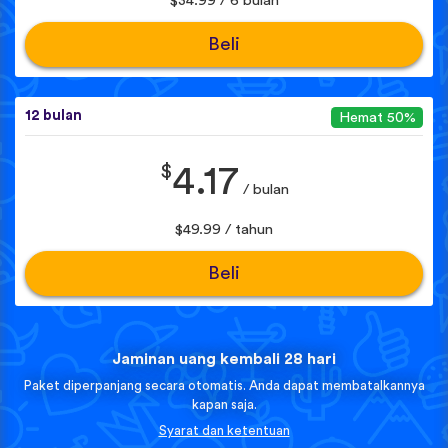
$34.99 / 6 bulan
Beli
12 bulan
Hemat 50%
$
4.17
/ bulan
$49.99 / tahun
Beli
Jaminan uang kembali 28 hari
Paket diperpanjang secara otomatis. Anda dapat membatalkannya
kapan saja.
Syarat dan ketentuan