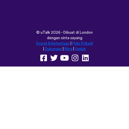
©
uTalk
2026 - Dibuat di London
dengan cinta sayang
Syarat & Ketentuan
|
Polis Pribadi
|
Dukungan
|
Blog
|
Unduh
Jelajahi situs ini dalam:
English
Français
Deutsch
(British)
Español
Italiano
Русский
Nederlands
Svenska
Norsk
Dansk
Suomi
Magyar
Ελληνικά
Türkçe
עברית
中文
日本語
Čeština
Slovenčina
Български
Polski