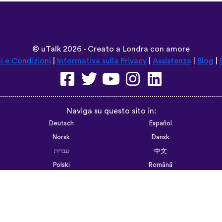
©
uTalk
2026 - Creato a Londra con amore
i e Condizioni
|
Informativa sulla Privacy
|
Assistenza
|
Blog
|
Naviga su questo sito in:
Deutsch
Español
Norsk
Dansk
עברית
中文
Polski
Română
한국어
Português do Brasil
Монгол
Azərbaycan dili