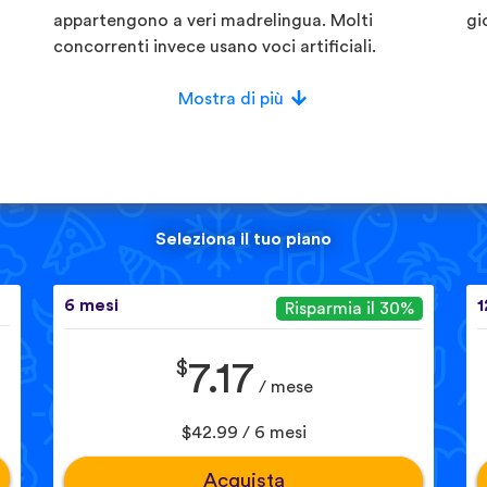
appartengono a veri madrelingua. Molti
gi
concorrenti invece usano voci artificiali.
Mostra di più
Seleziona il tuo piano
6 mesi
1
Risparmia il 30%
$
7.17
/ mese
$42.99 / 6 mesi
Acquista