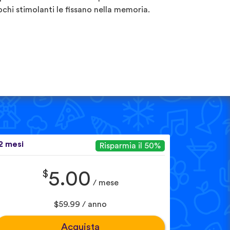
ochi stimolanti le fissano nella memoria.
2 mesi
Risparmia il 50%
$
5.00
/ mese
$59.99 / anno
Acquista