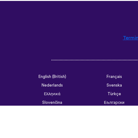
Termin
English (British)
Français
Nederlands
Svenska
Ελληνικά
Türkçe
Slovenčina
Български
ไทย
Tiếng Việt