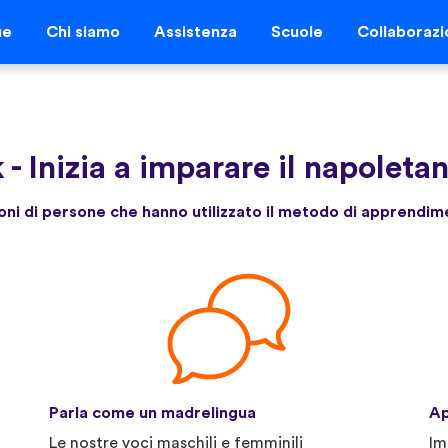
ue
Chi siamo
Assistenza
Scuole
Collaborazi
k
-
Inizia a imparare il napoleta
lioni di persone che hanno utilizzato il metodo di apprendim
Parla come un madrelingua
Ap
Le nostre voci maschili e femminili
Im