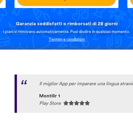
Garanzia soddisfatti o rimborsati di 28 giorni
I piani si rinnovano automaticamente. Puoi disdire in qualsiasi momento.
Termini e condizioni
Il miglior App per imparare una lingua strani
Montilir 1
Play Store