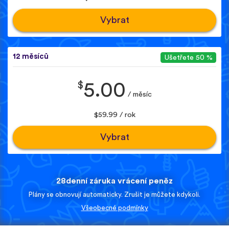
Vybrat
12 měsíců
Ušetřete 50 %
$
5.00
/ měsíc
$59.99 / rok
Vybrat
28denní záruka vrácení peněz
Plány se obnovují automaticky. Zrušit je můžete kdykoli.
Všeobecné podmínky