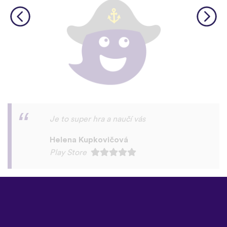
Vypadá dobře. Doporučuji.
Marti Pašek
Play Store
©
uTalk
2026 - Vyrobeno s láskou
v Londýně
Všeobecné podmínky
|
Zásady
ochrany osobních údajů
|
Podpora
|
Blog
|
Stáhnout