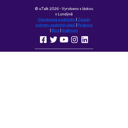
Prohlédněte si tyto stránky v
některém z těchto jazyků:
English
Français
Deutsch
(British)
Español
Italiano
Русский
Nederlands
Svenska
Norsk
Dansk
Suomi
Magyar
Ελληνικά
Türkçe
עברית
中文
日本語
Čeština
Slovenčina
Български
Polski
Română
فارسی
Bahasa
(ایران)
Indonesia
ไทย
Tiếng
한국어
Việt
Português
Українська
العربية
do Brasil
الرسمية
الحديثة
Монгол
Azərbaycan