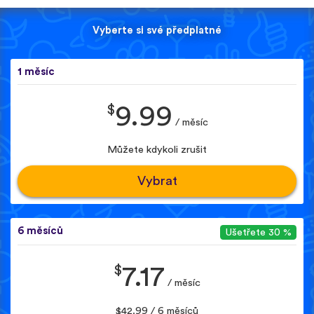
Vyberte si své předplatné
1 měsíc
$
9.99
/ měsíc
Můžete kdykoli zrušit
Vybrat
6 měsíců
Ušetřete 30 %
$
7.17
/ měsíc
$42.99 / 6 měsíců