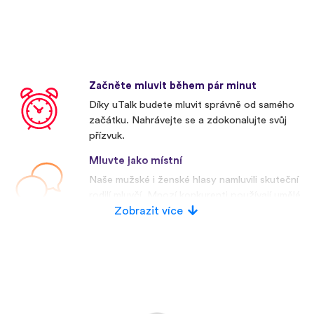
Začněte mluvit během pár minut
Díky uTalk budete mluvit správně od samého
začátku. Nahrávejte se a zdokonalujte svůj
přízvuk.
Mluvte jako místní
Naše mužské i ženské hlasy namluvili skuteční
rodilí mluvčí. Mnozí konkurenti používají umělé
hlasy.
Zobrazit více