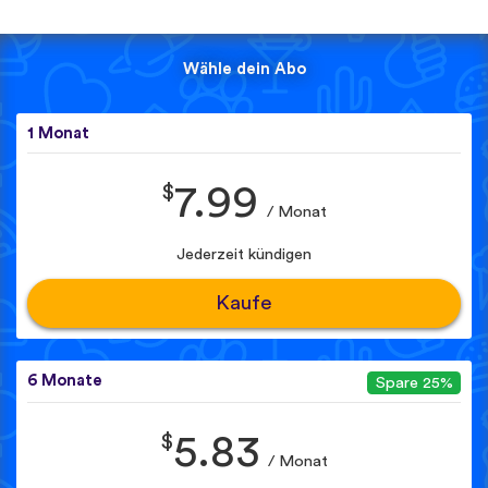
Wähle dein Abo
1 Monat
$
7.99
/ Monat
Jederzeit kündigen
Kaufe
6 Monate
Spare 25%
$
5.83
/ Monat