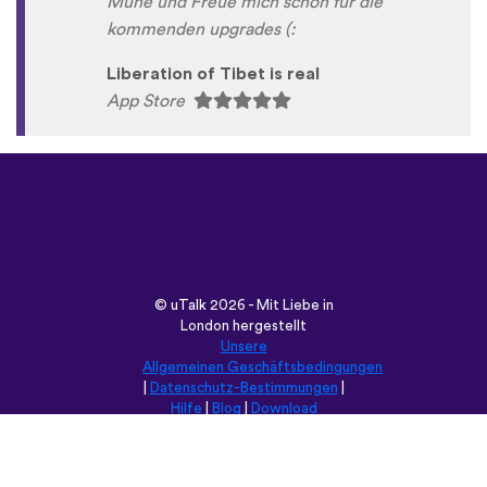
Mühe und Freue mich schon für die
kommenden upgrades (:
Liberation of Tibet is real
App Store
©
uTalk
2026 - Mit Liebe in
London hergestellt
Unsere
Allgemeinen Geschäftsbedingungen
|
Datenschutz-Bestimmungen
|
Hilfe
|
Blog
|
Download