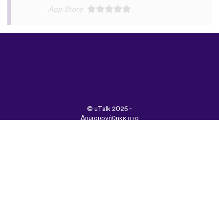
©
uTalk
2026 -
Δημιουργήθηκε στο
Λονδίνο με αγάπη
Όροι & Προϋποθέσεις
|
Πολιτική Απορρήτου
|
Υποστήριξη
|
Blog
|
Λήψη
Περιήγηση στον
ιστότοπο σε:
English
Français
Deutsch
(British)
Español
Italiano
Русский
Nederlands
Svenska
Norsk
Dansk
Suomi
Magyar