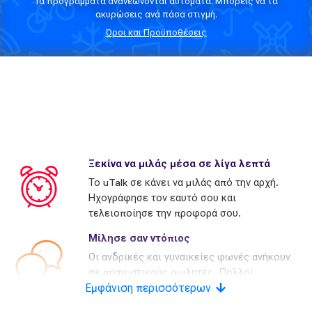
Τα προγράμματα ανανεώνονται αυτόματα. Μπορείς να τα
ακυρώσεις ανά πάσα στιγμή.
Όροι και Προϋποθέσεις
Ξεκίνα να μιλάς μέσα σε λίγα λεπτά
Το uTalk σε κάνει να μιλάς από την αρχή.
Ηχογράφησε τον εαυτό σου και
τελειοποίησε την προφορά σου.
Μίλησε σαν ντόπιος
Οι ανδρικές και γυναικείες φωνές ανήκουν
σε πραγματικούς ομιλητές. Πολλοί
Εμφάνιση περισσότερων
ανταγωνιστές χρησιμοποιούν τεχνητές
φωνές.