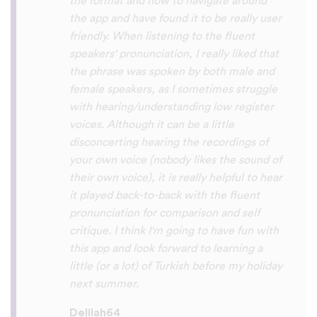
So many languages makes me so happy
because of you, I’ll be able to learn
Lingala, Yoruba , Zulu , Xhosa !!! Thank
you x10000000 ! And your games are very
interactive, fun and the vocabulary words
that you suggest offer a great virtual
immersion / introduction to the language
:) perfect for beginners!!! Ps: Are you
planing to add Ewe , Fon and Akan in the
future?
😍
😍
😍
they are the official
languages of Benin, Togo and Ghana :D
Thanks
🙏
😊
Sunshiiiine_004
App Store