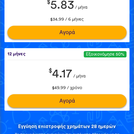
$
5.83
/ μήνα
$34.99 / 6 μήνες
Αγορά
12 μήνες
Εξοικονόμησε 50%
$
4.17
/ μήνα
$49.99 / χρόνο
Αγορά
Εγγύηση επιστροφής χρημάτων 28 ημερών