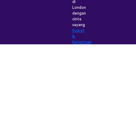
di
London
dengan
cinta
sayang
Syarat
&
Ketentuan
|
Polis
Pribadi
|
Dukungan
|
Blog
|
Unduh