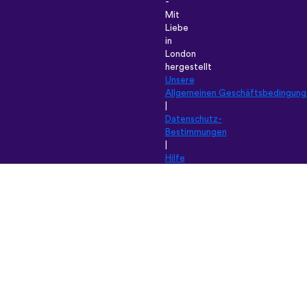
-
Mit
Liebe
in
London
hergestellt
Unsere
Allgemeinen Geschäftsbedingung
|
Datenschutz-
Bestimmungen
|
Hilfe
|
Blog
|
Download