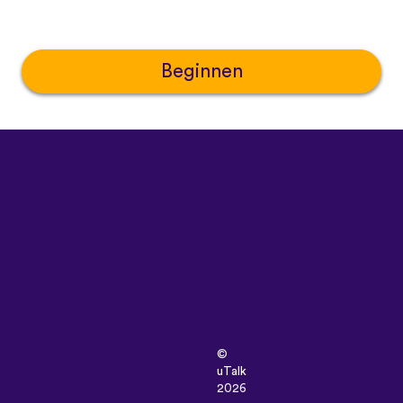
Beginnen
©
uTalk
2026