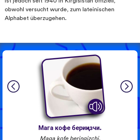
ist jedoch seit 1940 in Kirgisistan offiziell,
obwohl versucht wurde, zum lateinischen
Alphabet überzugehen.
Мага кофе бериңизчи.
Maga kofe beringizchi.