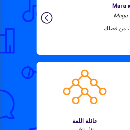
Мага к
Maga k
، من فضلك
عائلة اللغة