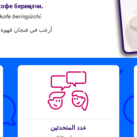
офе бериңизчи.
ofe beringizchi.
أرغب في فنجان قهوة 
عدد المتحدثين