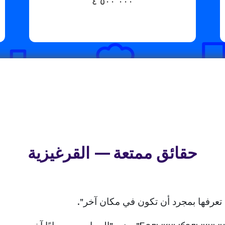
٤٬٥٠٠٬٠٠٠
حقائق ممتعة — القرغيزية
تعرفها بمجرد أن تكون في مكان آخر".