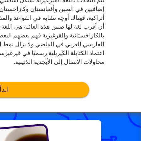
يتم التحدث باللغة القيرغيزية بشكل أساسي
إضافيين في الصين وأفغانستان وكازاخستان 
أتراكية، فهناك أوجه تشابه في القواعد والمف
أن أقرب لغة لها ضمن هذه العائلة هي اللغة ا
بالكازاخستانية والقرغيزية فهم بعضهم البعض
الفارسي العربي في الماضي ولا يزال نمط ال
محاولات الانتقال إلى الأبجدية اللاتينية.
ابدأ