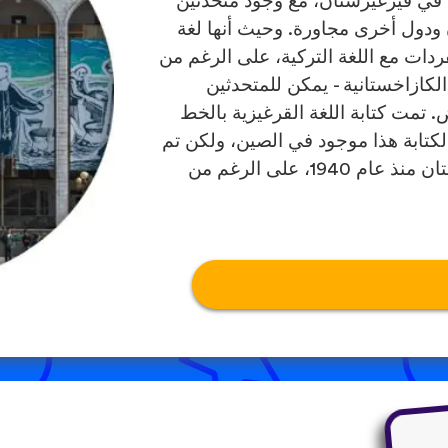
 في قيرغيزستان، مع وجود متحدثين
ودول أخرى مجاورة. وحيث أنها لغة
ردات مع اللغة التركية، على الرغم من
لكازاخستانية - يمكن للمتحدثين
. تمت كتابة اللغة القرغيزية بالخط
كتابة هذا موجود في الصين، ولكن تم
اعتماد الكتابلة الكيريلية رسميًا في قيرغيزستان منذ عام 1940، على الرغم من