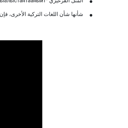
المثل القرغيزي "Балыкчыбалыкчыныалыстантааныйт" يعني "الصياد يرى صيادًا آخر من بعيد"، أو "الطيور على أشكالها تقع".
شأنها شأن اللغات التركية الأخرى، فإن