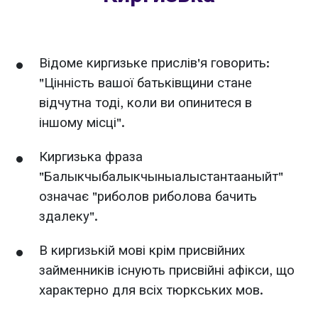
Відоме киргизьке прислів'я говорить:
"Цінність вашої батьківщини стане
відчутна тоді, коли ви опинитеся в
іншому місці".
Киргизька фраза
"Балыкчыбалыкчыныалыстантааныйт"
означає "риболов риболова бачить
здалеку".
В киргизькій мові крім присвійних
займенників існують присвійні афікси, що
характерно для всіх тюркських мов.