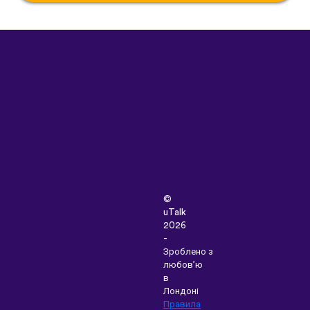
©
uTalk
2026
-
Зроблено з
любов’ю
в
Лондоні
Правила