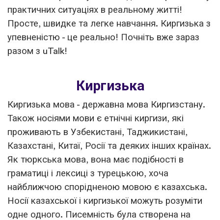
практичних ситуаціях в реальному житті!
Просте, швидке та легке навчання. Киргизька з
упевненістю - це реально! Почніть вже зараз
разом з uTalk!
Киргизька
Киргизька мова - державна мова Киргизстану.
Також носіями мови є етнічні киргизи, які
проживають в Узбекистані, Таджикистані,
Казахстані, Китаї, Росії та деяких інших країнах.
Як тюркська мова, вона має подібності в
граматиці і лексиці з турецькою, хоча
найближчою спорідненою мовою є казахська.
Носії казахської і киргизької можуть розуміти
одне одного. Писемність була створена на