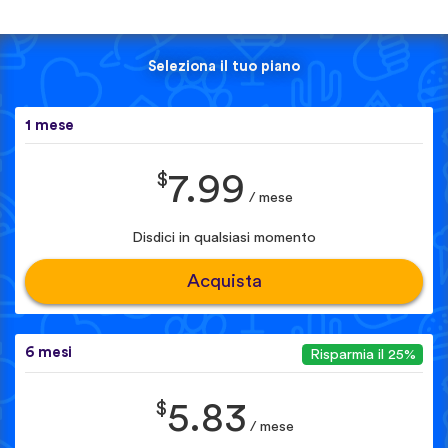
Seleziona il tuo piano
1 mese
$
7.99
/ mese
Disdici in qualsiasi momento
Acquista
6 mesi
Risparmia il 25%
$
5.83
/ mese