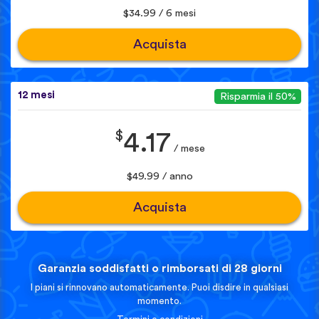
$34.99 / 6 mesi
Acquista
12 mesi
Risparmia il 50%
$
4.17
/ mese
$49.99 / anno
Acquista
Garanzia soddisfatti o rimborsati di 28 giorni
I piani si rinnovano automaticamente. Puoi disdire in qualsiasi
momento.