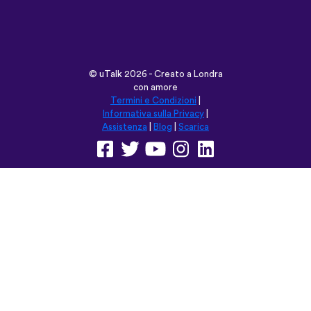
©
uTalk
2026 - Creato a Londra
con amore
Termini e Condizioni
|
Informativa sulla Privacy
|
Assistenza
|
Blog
|
Scarica
Naviga su questo sito in:
English
Français
Deutsch
(British)
Español
Italiano
Русский
Nederlands
Svenska
Norsk
Dansk
Suomi
Magyar
Ελληνικά
Türkçe
עברית
中文
日本語
Čeština