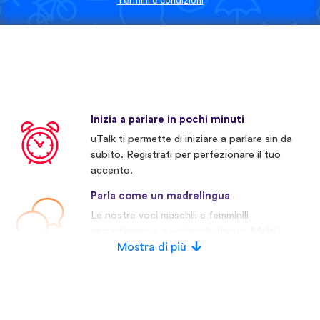
Termini e condizioni
Inizia a parlare in pochi minuti
uTalk ti permette di iniziare a parlare sin da
subito. Registrati per perfezionare il tuo
accento.
Parla come un madrelingua
Le nostre voci maschili e femminili
appartengono a veri madrelingua. Molti
concorrenti invece usano voci artificiali.
Mostra di più