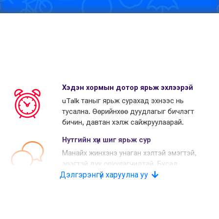
Хэдэн хормын дотор ярьж эхлээрэй
uTalk таныг ярьж сурахад эхнээс нь
тусална. Өөрийнхөө дуудлагыг бичлэгт
бичин, давтан хэлж сайжруулаарай.
Нутгийн хүн шиг ярьж сур
Манайх жинхэнэ унаган хэлтэй эмэгтэй,
эрэгтэй дуу оруулагчидтай. Бусад
Дэлгэрэнгүй харуулна уу
өрсөлдөгчид хиймэл дуу хоолой
хэрэглэдэг.