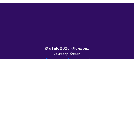
©
uTalk
2026 - Лондонд
хайраар бүтээв
Үйлчилгээний Нөхцөлүүд
|
Нууцлалын Бодлого
|
Тусламж
|
Блог
|
Татаж
авах&nbsp;
Энэ сайтыг өөр хэлээр
үзнэ үү:
English
Français
Deutsch
(British)
Español
Italiano
Русский
Nederlands
Svenska
Norsk
Dansk
Suomi
Magyar
Ελληνικά
Türkçe
עברית
中文
日本語
Čeština
Slovenčina
Български
Polski