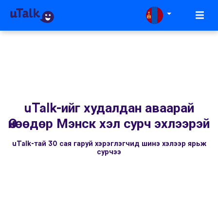
uTalk-ийг худалдан аваарай
Өнөөдөр Мэнск хэл сурч эхлээрэй
uTalk-тай 30 сая гаруй хэрэглэгчид шинэ хэлээр ярьж
сурчээ