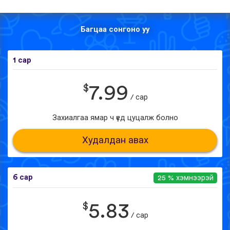
Багцаа сонгоно уу
1 сар
$
7.99
/ сар
Захиалгаа ямар ч үед цуцалж болно
Худалдан авах
6 сар
25 % хэмнээрэй
$
5.83
/ сар