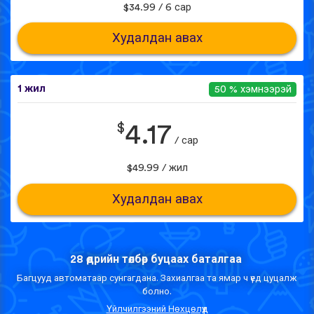
$34.99 / 6 сар
Худалдан авах
1 жил
50 % хэмнээрэй
$
4.17
/ сар
$49.99 / жил
Худалдан авах
28 өдрийн төлбөр буцаах баталгаа
Багцууд автоматаар сунгагдана. Захиалгаа та ямар ч үед цуцалж
болно.
Үйлчилгээний Нөхцөлүүд