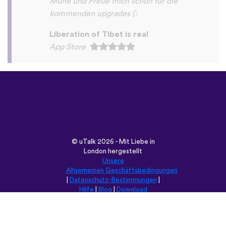
©
uTalk
2026 - Mit Liebe in
London hergestellt
Unsere
Allgemeinen Geschäftsbedingungen
|
Datenschutz-Bestimmungen
|
Hilfe
|
Blog
|
Download
Durchsuche diese Seite in:
English
Français
Deutsch
(British)
Español
Italiano
Русский
Nederlands
Svenska
Norsk
Dansk
Suomi
Magyar
Ελληνικά
Türkçe
עברית
中文
日本語
Čeština
Slovenčina
Български
Polski
Română
فارسی
Bahasa
(ایران)
Indonesia