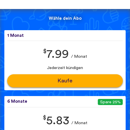
Wähle dein Abo
1 Monat
$
7.99
/ Monat
Jederzeit kündigen
Kaufe
6 Monate
Spare 25%
$
5.83
/ Monat