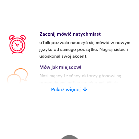
Zacznij mówić natychmiast
uTalk pozwala nauczyć się mówić w nowym
języku od samego początku. Nagraj siebie i
udoskonal swój akcent.
Mów jak miejscowi
Nasi męscy i żeńscy aktorzy głosowi są
prawdziwymi native speakerami. Wielu
konkurentów używa sztucznych głosów.
Pokaż więcej