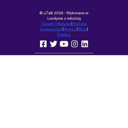
©
uTalk
2026 - Wykonane w
Londynie z miłością
Zasady i Warunki
|
Polityka
prywatności
|
Pomoc
|
Blog
|
Pobierz
Przeglądaj tę witrynę w:
English
Français
Deutsch
(British)
Español
Italiano
Русский
Nederlands
Svenska
Norsk
Dansk
Suomi
Magyar
Ελληνικά
Türkçe
עברית
中文
日本語
Čeština
Slovenčina
Български
Polski
Română
فارسی
Bahasa
(ایران)
Indonesia