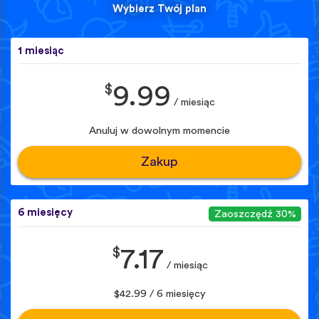
Wybierz Twój plan
1 miesiąc
$
9.99
/ miesiąc
Anuluj w dowolnym momencie
Zakup
6 miesięcy
Zaoszczędź 30%
$
7.17
/ miesiąc
$42.99 / 6 miesięcy