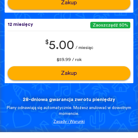
Zakup
12 miesięcy
Zaoszczędź 50%
$
5.00
/ miesiąc
$59.99 / rok
Zakup
28-dniowa gwarancja zwrotu pieniędzy
Plany odnawiają się automatycznie. Możesz anulować w dowolnym
momencie.
Zasady i Warunki