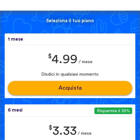
Seleziona il tuo piano
1 mese
$
4.99
/ mese
Disdici in qualsiasi momento
Acquista
6 mesi
Risparmia il 35%
$
3.33
/ mese