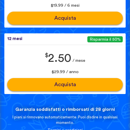
$19.99 / 6 mesi
Acquista
12 mesi
Risparmia il 50%
$
2.50
/ mese
$29.99 / anno
Acquista
Garanzia soddisfatti o rimborsati di 28 giorni
I piani si rinnovano automaticamente. Puoi disdire in qualsiasi
momento.