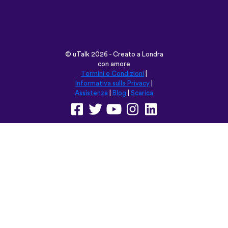
Informativa sulla Privacy
|
Assistenza
|
Blog
|
Scarica
Naviga su questo sito in:
English
Français
Deutsch
(British)
Español
Italiano
Русский
Nederlands
Svenska
Norsk
Dansk
Suomi
Magyar
Ελληνικά
Türkçe
עברית
中文
日本語
Čeština
Slovenčina
Български
Polski
Română
فارسی
Bahasa
(ایران)
Indonesia
ไทย
Tiếng
한국어
Việt
Português
Українська
العربية
do Brasil
الرسمية
الحديثة