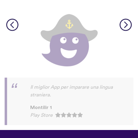
molto interattiva, piacevole, didattica!
italo usai
Play Store
©
uTalk
2026 - Creato a Londra
con amore
Termini e Condizioni
|