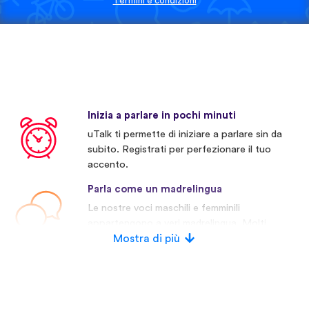
Termini e condizioni
Inizia a parlare in pochi minuti
uTalk ti permette di iniziare a parlare sin da
subito. Registrati per perfezionare il tuo
accento.
Parla come un madrelingua
Le nostre voci maschili e femminili
appartengono a veri madrelingua. Molti
concorrenti invece usano voci artificiali.
Mostra di più